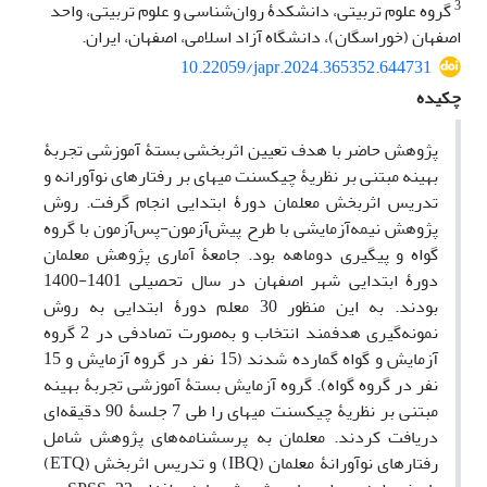
3
گروه علوم تربیتی، دانشکدۀ روان‌شناسی و علوم تربیتی، واحد
اصفهان (خوراسگان)، دانشگاه آزاد اسلامی، اصفهان، ایران.
10.22059/japr.2024.365352.644731
چکیده
پژوهش حاضر با هدف تعیین اثربخشی بستۀ آموزشی تجربۀ
بهینه مبتنی بر نظریۀ چیکسنت میهای بر رفتارهای نوآورانه و
تدریس اثربخش معلمان دورۀ ابتدایی انجام گرفت. روش
پژوهش نیمه‌آزمایشی با طرح پیش‌آزمون-پس‌آزمون با گروه
گواه و پیگیری دوماهه بود. جامعۀ آماری پژوهش معلمان
دورۀ ابتدایی شهر اصفهان در سال تحصیلی 1401-1400
بودند. به این منظور 30 معلم دورۀ ابتدایی به روش
نمونه‌گیری هدفمند انتخاب و به‌صورت تصادفی در 2 گروه
آزمایش و گواه گمارده شدند (15 نفر در گروه آزمایش و 15
نفر در گروه گواه). گروه آزمایش بستۀ آموزشی تجربۀ بهینه
مبتنی بر نظریۀ چیکسنت میهای را طی 7 جلسۀ 90 دقیقه‌ای
دریافت کردند. معلمان به پرسشنامه‌های پژوهش شامل
رفتارهای نوآورانۀ معلمان (IBQ) و تدریس اثربخش (ETQ)