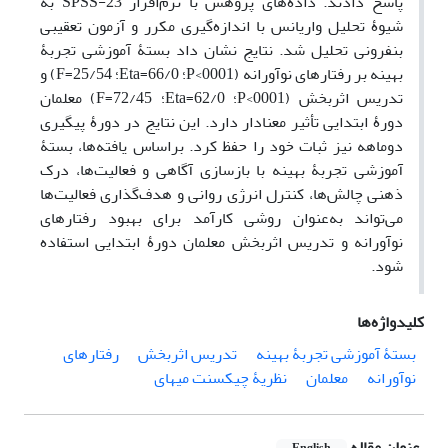
پاسخ دادند. داده‌های پژوهش با نرم‌افزار SPSS-23 به
شیوۀ تحلیل واریانس با اندازه‌گیری مکرر و آزمون تعقیبی
بنفرونی تحلیل شد. نتایج نشان داد بستۀ آموزشی تجربۀ
بهینه بر رفتارهای نوآورانه (0001>P؛ 66/0=Eta؛ 25/54=F) و
تدریس اثربخش (0001>P؛ 62/0=Eta؛ 72/45=F) معلمان
دورۀ ابتدایی تأثیر معنادار دارد. این نتایج در دورۀ پیگیری
دوماهه نیز ثبات خود را حفظ کرد. براساس یافته‌ها، بستۀ
آموزشی تجربۀ بهینه با بازسازی آگاهی و فعالیت‌ها، درک
ذهنی چالش‌ها، کنترل انرژی روانی و هدف‌گذاری فعالیت‌ها
می‌تواند به‌عنوان روشی کارآمد برای بهبود رفتارهای
نوآورانه و تدریس اثربخش معلمان دورۀ ابتدایی استفاده
شود.
کلیدواژه‌ها
بستۀ آموزشی تجربۀ بهینه
تدریس اثربخش
رفتارهای
نوآورانه
معلمان
نظریۀ چیکسنت میهای
عنوان مقاله