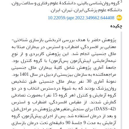
3
گروه روان‌شناسی بالینی، دانشکدۀ علوم رفتاری و سلامت روان،
دانشگاه علوم پزشکی ایران، تهران، ایران.
10.22059/japr.2022.349662.644408
چکیده
پژوهش حاضر با هدف بررسی اثربخشی بازسازی شناختی-
معنایی بر افسردگی، اضطراب و استرس در بیماران مبتلا به
ملال جنسیتی انجام شد. این پژوهش کاربردی و از نوع
نیمه‌آزمایشی (پیش‌آزمون پس‌آزمون) با گروه کنترل بود.
جامعۀ آماری پژوهش شامل کلیۀ بیماران ملال جنسیتی
مراجعه‌کننده به سازمان بهزیستی اردبیل در سال 1401 بود.
نمونۀ آماری 30 نفر بیمار ملال جنسیتی طبق تشخیص
روان‌پزشک بودند که به شیوۀ دردسترس انتخاب و در دو
گروه آزمایش و کنترل (هر گروه 15 نفر) به‌صورت تصادفی
گمارش شدند. از مقیاس افسردگی، اضطراب و استرس
(DASS-42) برای سنجش متغیرهای پژوهش در مراحل قبل
و بعد از درمان استفاده شد. پس از اجرای پیش‌آزمون، گروه
آزمایش به مدت 9 جلسۀ 90 دقیقه‌ای تحت درمان بازسازی