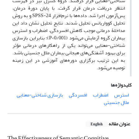
شناختی-معنایی قرار گرفتند. گروه کنترل نیز در فهرست
انتظار دریافت درمان قرار گرفت. با پایان دورۀ درمان،
پس‌آزمون اجرا شد. داده‌ها با نرم‌افزار SPSS-24 و به روش
تحلیل کوواریانس تحلیل شدند. نتایج تحلیل نشان داد این
مداخلۀ درمانی موجب کاهش افسردگی، اضطراب و استرس
بیماران گروه آزمایش می‌شود (0/001>P)؛ بنابراین بازسازی
شناختی-معنایی می‌تواند یکی از راهکارهای درمانی مؤثر
برای بهبود آشفتگی‌های هیجانی بیماران ملال جنسیتی باشد.
به این ترتیب برگزاری دوره‌های آموزشی در این زمینه
توصیه می‌شود.
کلیدواژه‌ها
استرس
اضطراب
افسردگی
بازسازی شناختی-معنایی
ملال جنسیتی
عنوان مقاله
English
The Effectiveness of Semantic Cognitive