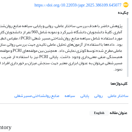
https://doi.org/10.22059/japr.2025.386109.645077
چکیده
پژوهش حاضر با هدف بررسی ساختار عاملی، روایی و پایایی سیاهه منابع روان‌ش
مورد استفاده شامل سی
بود. داده‌ها با استفاده از آزمون‌های تحلیل عاملی تائیدی جهت بررسی روائی سا
مسیرشغلی می‌توان به عنوان ابزاری معتبر جهت سنجش میزان برخورداری افراد ا
نمود.
کلیدواژه‌ها
ساختار عاملی
روائی
پایائی
سیاهه
منابع روانشناختی مسیرشغلی
عنوان مقاله
English
ntory