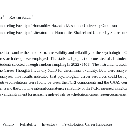
1
2
ha
Rezvan Salehi
unseling, Faculty of Humanities, Hazrat-e Masoumeh University, Qom, Iran.
unseling, Faculty of Literature and Humanities Shahrekord University, Shahrekord
ed to examine the factor structure, validity, and reliability of the Psychologica
research design was employed. The statistical population consisted of all stud
students selected through random sampling in 2022 (1401). The instruments used
the Career Thoughts Inventory (CTI) for discriminant validity. Data were analyze
 analyses. The results indicated that psychological career resources could be 
ositive correlations were found between the PCRI components and the CAAS comp
s and the CTI. The internal consistency reliability of the PCRI, assessed using Cr
a valid instrument for assessing individuals’ psychological career resources, an esse
Validity
Reliability
Inventory
Psychological Career Resources