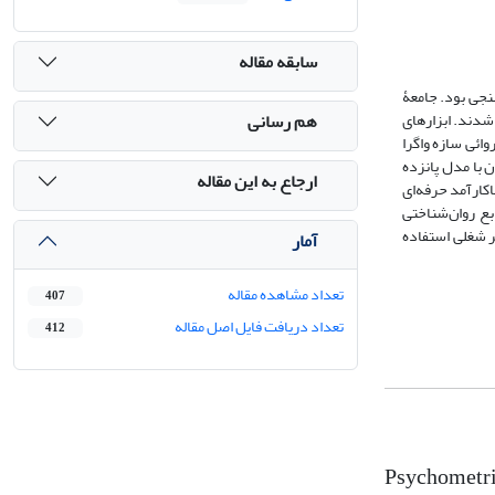
سابقه مقاله
نجی بود. جامعۀ
هم رسانی
وش نمونه‌گیری تصادفی انتخاب شدند. ابزارهای
ی جهت روائی سازه واگرا
 با مدل پانزده
ارجاع به این مقاله
ی PCRI و مولفه‌های انطباق‌پذیری مسیر شغلی همبستگی مثبت معنی داری و بین مولفه‌های PCRI و افکار ناکارآمد حرفه‌ای
ع می‌توان گفت که از سیاهه منابع روان‌شناختی
ر شغلی استفاده
آمار
تعداد مشاهده مقاله
407
تعداد دریافت فایل اصل مقاله
412
Psychometric