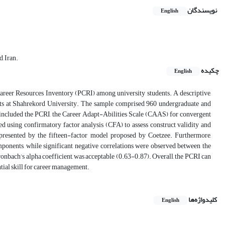
نویسندگان
English
, Iran.
چکیده
English
l Career Resources Inventory (PCRI) among university students. A descriptive,
ents at Shahrekord University. The sample comprised 960 undergraduate and
 included the PCRI, the Career Adapt-Abilities Scale (CAAS) for convergent
d using confirmatory factor analysis (CFA) to assess construct validity and
represented by the fifteen-factor model proposed by Coetzee. Furthermore,
onents, while significant negative correlations were observed between the
onbach’s alpha coefficient, was acceptable (0.63-0.87). Overall, the PCRI can
ntial skill for career management.
کلیدواژه‌ها
English