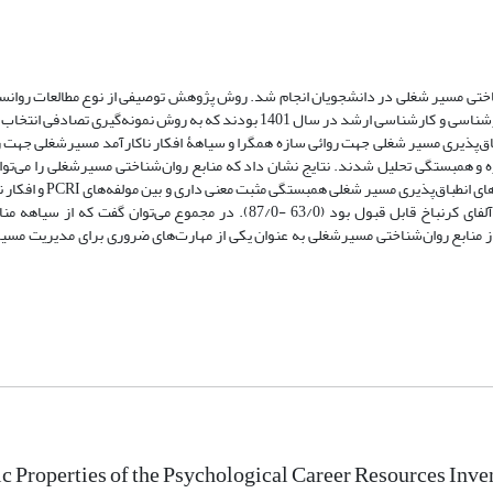
ناختی مسیر شغلی در دانشجویان انجام شد. روش پژوهش توصیفی از نوع مطالعات روانس
آماری، کلیۀ دانشجویان دانشگاه شهرکرد و نمونه شامل 960 نفر از دانشجویان کارشناسی و کارشناسی ارشد در سال 1401 بودند که به ر
اهه منابع روان‌شناختی مسیر شغلی (PCRI)، مقیاس انطباق‌پذیری مسیر شغلی جهت روائی سازه همگرا و سیاهۀ افکار ناکارآمد مسیرشغل
زه و همبستگی تحلیل شدند. نتایج نشان داد که منابع روان‌شناختی مسیرشغلی را می‌توان
عاملی مطرح شده توسط کوتزی نمایش داد. همچنین بین مولفه‌ها
همبستگی منفی معنی‌داری وجود داشت. پایائی PCRI نیز با استفاده از ضریب آلفای کرنباخ قابل قبول بود (63/0 -87/0). در مجمو
ز منابع روان‌شناختی مسیرشغلی به عنوان یکی از مهارت‌های ضروری برای مدیریت مسی
 Properties of the Psychological Career Resources Inve