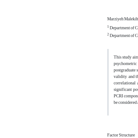
Marziyeh Maleki
1
Department of Co
2
Department of Co
This study aim
psychometric 
postgraduate 
validity, and 
correlational
significant p
PCRI component
be considered 
Factor Structure