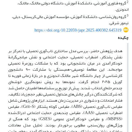
2
گروه فناوری آموزشی، دانشکدۀ آموزش، دانشگاه دولتی مالانگ، مالانگ،
اندونزی.
3
گروه روان‌شناسی، دانشکدۀ آموزش، مؤسسه آموزش عالی کریستال، دیلی،
تیمور شرقی.
https://doi.org/10.22059/japr.2025.400382.645319
چکیده
هدف پژوهش حاضر، بررسی مدل ساختاری تاب‌آوری تحصیلی با تمرکز بر
نقش پشتکار، اضطراب تحصیلی، حمایت اجتماعی و نقش میانجی‌گرانۀ
خودکارآمدی در میان دانشجویانی بود که با مشکلات روزمرۀ تحصیلی
مواجه‌اند. این مطالعۀ توصیفی-همبستگی با مشارکت ۹۰۰ دانشجوی
کارشناسی از چهار دانشگاه شهر مالانگ اندونزی و در بازۀ زمانی فوریه تا
آوریل ۲۰۲۵ انجام گرفت. نمونه‌ها به روش نمونه‌گیری خوشه‌ای
چندمرحله‌ای انتخاب شدند. پیش از توزیع پرسشنامه‌ها اطمینان حاصل شد
که شرکت‌کنندگان درگیر چالش‌های متداول تحصیلی نظیر حجم زیاد تکالیف،
فشار امتحانات و دشواری در مدیریت زمان هستند. ابزارهای پژوهش شامل
مقیاس تاب‌آوری تحصیلی (ABS)، مقیاس کوتاه پشتکار (Grit-S)، مقیاس
اضطراب تحصیلی (AAS)، مقیاس چندبعدی حمایت اجتماعی ادراک‌شده
(MSPSS)، و مقیاس خودکارآمدی عمومی (GSES) بود که همگی از
ویژگی‌های روان‌سنجی مطلوبی برخوردار بودند. تحلیل مدل معادلات
ساختاری نشان داد پشتکار، حمایت اجتماعی و خودکارآمدی به‌طور مثبت