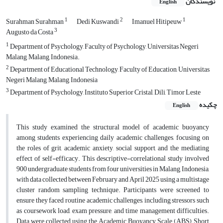
نویسندگان
English
1
2
1
Surahman Surahman
Dedi Kuswandi
Imanuel Hitipeuw
3
Augusto da Costa
1
Department of Psychology, Faculty of Psychology, Universitas Negeri
Malang, Malang, Indonesia.
2
Department of Educational Technology, Faculty of Education, Universitas
Negeri Malang, Malang, Indonesia
3
Department of Psychology, Instituto Superior Cristal, Dili, Timor Leste
چکیده
English
This study examined the structural model of academic buoyancy
among students experiencing daily academic challenges, focusing on
the roles of grit, academic anxiety, social support, and the mediating
effect of self-efficacy. This descriptive-correlational study involved
900 undergraduate students from four universities in Malang, Indonesia,
with data collected between February and April 2025 using a multistage
cluster random sampling technique. Participants were screened to
ensure they faced routine academic challenges, including stressors
such
as coursework load, exam pressure, and time management difficulties.
Data were collected using the Academic Buoyancy Scale (ABS), Short