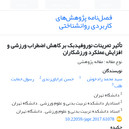
English
ورود به سامانه
ثبت نام
فصل‌نامه پژوهش‌های
کاربردی روانشناختی
تأثیر تمرینات نوروفیدبک بر کاهش اضطراب ورزشی و
افزایش عملکرد ورزشکاران
نوع مقاله : مقاله پژوهشی
نویسندگان
2
1
سید محمد زادخوش
حسن غرایاق‌زندی
رسول حمایت
3
طلب
1
دانشگاه تهران
2
استادیار دانشکده تربیت بدنی و علوم ورزشی . دانشگاه تهران
3
استاد دانشکده تربیت بدنی و علوم ورزشی . دانشگاه تهران
10.22059/japr.2017.61078
چکیده