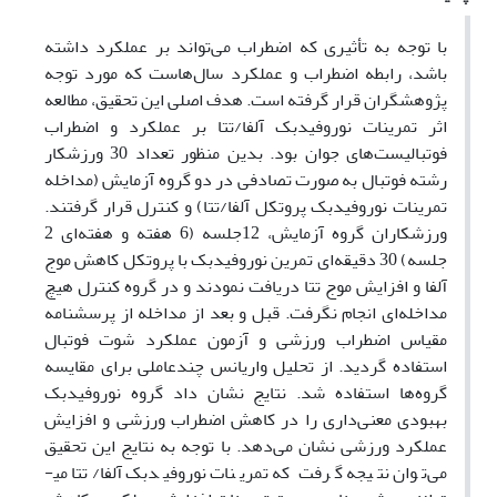
با توجه به تأثیری که اضطراب می‌تواند بر عملکرد داشته
باشد، رابطه اضطراب و عملکرد سال‌هاست که مورد توجه
پژوهشگران قرار گرفته است. هدف اصلی این تحقیق، مطالعه
اثر تمرینات نوروفیدبک آلفا/تتا بر عملکرد و اضطراب
فوتبالیست‌های جوان بود. بدین منظور تعداد 30 ورزشکار
رشته فوتبال به صورت تصادفی در دو گروه آزمایش (مداخله
تمرینات نوروفیدبک پروتکل آلفا/تتا) و کنترل قرار گرفتند.
ورزشکاران گروه آزمایش، 12جلسه (6 هفته و هفته‌ای 2
جلسه) 30 دقیقه‌ای تمرین نوروفیدبک با پروتکل کاهش موج
آلفا و افزایش موج تتا دریافت نمودند و در گروه کنترل هیچ
مداخله‌ای انجام نگرفت. قبل و بعد از مداخله از پرسشنامه
مقیاس اضطراب ورزشی و آزمون عملکرد شوت فوتبال
استفاده گردید. از تحلیل واریانس چندعاملی برای مقایسه
گروه‌ها استفاده شد. نتایج نشان داد گروه نوروفیدبک
بهبودی معنی‌داری را در کاهش اضطراب ورزشی و افزایش
عملکرد ورزشی نشان می‌دهد. با توجه به نتایج این تحقیق
می‌توان نتیجه گرفت که تمرینات نوروفیدبک آلفا/تتا می­