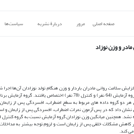
صفحه اصلی
مرور
دربارۀ نشریه
سیاست‌ها
ادر و وزن نوزاد
یش سلامت روانی مادران باردار و وزن هنگام تولد نوزادان آن‌ها اجرا 
یک طرح نیمه آزمایشی شرکت کنندگان به صورت تصادفی به دو گروه آزمایش (64 نفر) و کنترل (78 نفر) اختصاص یافت
د. برای هر دو گروه داده­ های مربوط به سطح اضطراب، افسردگی پس از زایما
س نشان داد که در پس آزمون نمرات اضطراب، افسردگی پس از زایمان و 
نشد. همچنین میانگین وزن نوزادان گروه آزمایش نسبت به گروه کنترل 
ری بر کاهش مشکلات خلقی پس از زایمان است و لزوم توجه بیشتر به مداخلات
ی­ کند.