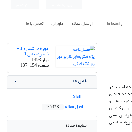
ورود به سامانه
ثبت نام
راهنماها
ارسال مقاله
داوران
تماس با ما
دوره 5، شماره 1 -
شماره پیاپی 1
بهار 1393
صفحه
137-154
فایل ها
شده است. در
ند. گروه آزمایش برنامه مداخله‌ای
XML
ن، عزت نفس،
اصل مقاله
استرس کاهش
145.47 K
افزایش معنی
 روانشناختی
سابقه مقاله