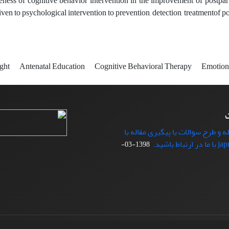
veness of cognitive behavior intervention in the improvement of postpar
iven to psychological intervention to prevention, detection, treatmentof 
ight
Antenatal Education
Cognitive Behavioral Therapy
Emotion
ت
ه و طرح سوالات یا پیگیری مقاله با
1398-03-