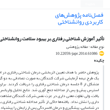
English
فصل‌نامه پژوهش‌های
کاربردی روانشناختی
تأثیر آموزش شناختی رفتاری بر بهبود سلامت روانشناختی م
نوع مقاله : مقاله پژوهشی
10.22059/japr.2014.61086
چکیده
پژوهش حاضر با هدف تعیین اثربخشی درمان شناختی رفتاری در افزا
متشکل از 8 جلسه درمان شناختی رفتاری را دریافت کردن
استرس پیش و پس از مداخله جمع ­آوری شد. نتایج تحلیل واریان
یافت، ولی تفاوت معنی ­داری در عزت نفس شرکت کنندگان مشاهده 
­داری را نشان نداد. یافته‌ها حاکی از تأثیر مداخله شناختی رفتا
در شناسایی، پیشگیری و درمان افسردگی پس از زایمان را پیشنهاد م