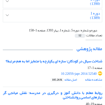
(1390)
دوره 1
(1389)
دوره و شماره:
دوره 5، شماره 1، بهار 1393، صفحه 1-158
تعداد مقالات:
12
مقاله پژوهشی
شناخت سیال در کودکان؛ سازه ای یکپارچه یا متمایز اما به هم مرتبط؟
صفحه
1-17
10.22059/japr.2014.52540
مشاهده مقاله
اصل مقاله
185.26 K
روابط معلم با دانش آموز و درگیری در مدرسه: نقش میانجی گر
نیازهای اساسی روانشناختی
صفحه
19-40