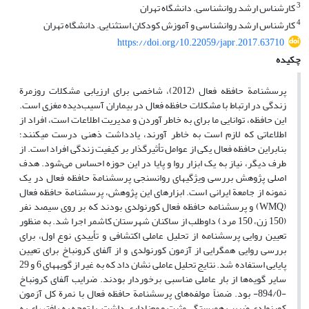
3
کارشناس ارشد روانشناسی. دانشگاه تهران
4
کارشناس ارشد روانشناسی و آموزش کودکان استثنایی. دانشگاه تهران
https://doi.org/10.22059/japr.2017.63710
چکیده
پرسشنامة حافظه فعال (2012)، شاخصی برای ارزیابی مشکلات روزمرة
زندگی در ارتباط با مشکلات حافظه فعال در بیماران آسیب‌دیده مغزی است.
این حافظه، توانایی ما برای به‌ خاطر آوردن و مدیریت اطلاعات است، افراد از
اطلاعاتی که لازم است به خاطر آورند، یادداشت ذهنی درست می­کنند؛
بنابراین حافظه فعال یکی از عوامل تأثیرگذار بر کیفیت زندگی افراد است. از
طرف دیگر، نیاز به یک ابزار روا و پایا در این حوزه احساس می‌شود. هدف
اصلی پژوهش بررسی ویژگی­های روانسنجی پرسشنامة حافظه فعال در یک
نمونه از جامعة­ ایرانی است. ابزارهای این پژوهش، پرسشنامة حافظه فعال
(WMQ) و پرسشنامه حافظه فعال کورنولدی بودند که بر روی سیصد نفر
(150 زن، 150 مرد) داوطلب از ساکنان شهرستان کاشمر اجرا شد. به ‌منظور
تعیین روایی پرسشنامه از تحلیل عاملی اکتشافی و تأییدی نوع اول، برای
بررسی روایی همگرایی از آزمون کورنولدی و از آلفای کرونباخ برای تعیین
پایایی استفاده شد. نتایج تحلیل عاملی نشان داد که به ‌غیر از گویه­های 6 و 29
سایر گویه‌ها از بار عاملی مناسبی برخوردار بودند. ضرایب آلفای کرونباخ
-894/0- بود. ضمناً مولفه‌های پرسشنامة حافظه فعال با نمرة کل آزمون
کورنولدی ضریب همبستگی مثبت و معنا‌داری داشت. با توجه به یافته­های به