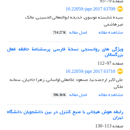
صفحه
79-95
10.22059/japr.2017.63709
سیده شایسته موسوی، خدیجه ابوالمعالی الحسینی، مالک
میرهاشمی
اصل مقاله
مشاهده مقاله
714.27 K
ویژگی های روانسنجی نسخة فارسی پرسشنامة حافظه فعال
بزرگسالان
صفحه
97-112
10.22059/japr.2017.63710
علی اکبر ارجمندنیا، مسعود غلامعلی لواسانی، زهرا حاجیان، سمانه
ملکی
اصل مقاله
مشاهده مقاله
596.36 K
رابطه هوش هیجانی با منبع کنترل در بین دانشجویان دانشگاه
تهران
صفحه
113-130