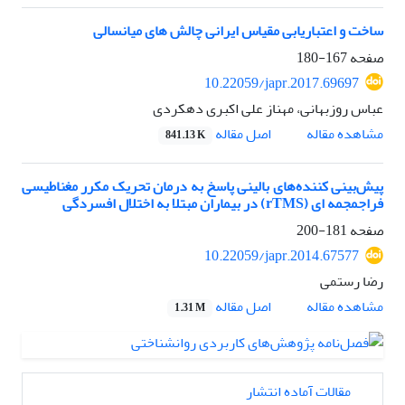
ساخت و اعتباریابی مقیاس ایرانی چالش های میانسالی
صفحه
167-180
10.22059/japr.2017.69697
عباس روزبهانی، مهناز علی اکبری دهکردی
اصل مقاله
مشاهده مقاله
841.13 K
پیش‌بینی کننده‌های بالینی پاسخ به درمان تحریک مکرر مغناطیسی
فراجمجمه ای (rTMS) در بیماران مبتلا به اختلال افسردگی
صفحه
181-200
10.22059/japr.2014.67577
رضا رستمی
اصل مقاله
مشاهده مقاله
1.31 M
مقالات آماده انتشار