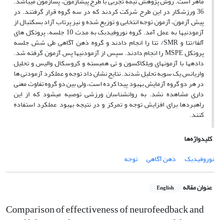
ماهر است. روش پژوهش نیمه تجربی با طرح پیش­آزمون، پس­آزمون می­باشد.
36 ورزشکار در این طرح شرکت کردند که در سه گروه قرار گرفتند. در
پیش آزمون، آزمون توجه انتخابی و توزیع شده و نیز پرتاب آزاد بسکتبال از
آزمودنی­ها به عمل آمد. گروه نوروفیدبک به مدت 10 جلسه، پروتکل های
آلفا/تتا و SMR/ تتا را انجام دادند و گروه ذهن آگاهی طی شش جلسه
پروتکل MSPE را انجام دادند. سپس از آزمودنی­ها پس آزمون گرفته شد.
داده­ها با آزمون­های ویلکاکسون و تی همبسته و کروسکال والیس و تحلیل
واریانس یک سویه تحلیل شدند. نتایج نشان داد توجه و عملکرد آزمودنی ها
در هر دو گروه آزمایش بهبود پیدا کرده است، ولی بین دو گروه تفاوت معنی
داری مشاهده نشد. به روانشناسان ورزشی توصیه می­شود که از این
راهبردها برای افزایش توجه و تمرکز و در نتیجه بهبود عملکرد استفاده
کنند.
کلیدواژه‌ها
نوروفیدبک
ذهن آگاهی
توجه
عنوان مقاله
English
Comparison of effectiveness of neurofeedback and