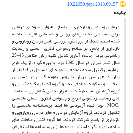
10.22059/japr.2018.69157
چکیده
درمان رویارویی و بازداری از پاسخ به­عنوان شیوه ­ای درمانی
برای دستیابی به نیازهای روانی و جسمانی افراد شناخته
شده است. هدف از پژوهش، بررسی تاثیر درمان رویارویی و
بازداری از پاسخ بر علائم وسواس فکری- عملی و رضایت
زناشویی بود. جامعه آماری شامل کلیه زنان متاهل 45-25
سال شهر تهران در سال 1395 بود. با بهره­ گیری از یک طرح
آزمایشی کنترل شده تصادفی، نمونه ­ای مشتمل بر 60 نفر از
زنان متاهل شهر تهران با روش نمونه­ گیری در دسترس
انتخاب، و به گونه تصادفی به دو گروه 30 نفره گروه کنترل و
گروه آزمایش تقسیم شدند. ابزار تحقیق شامل پرسشنامه­
های رضایت زناشویی انریچ و وسواس فکری- عملی مادسلی
(MOC) بود. کلیه آزمودنی ها ابتدا پرسشنامه مادسلی را
تکمیل کردند. گروه آزمایش در دوره­ های درمان رویارویی و
بازداری از پاسخ شرکت کردند، اما گروه کنترل ملاقات­ های
ساده با درمانگر داشتند. داده­ ها از پرسشنامه­ ها استخراج،