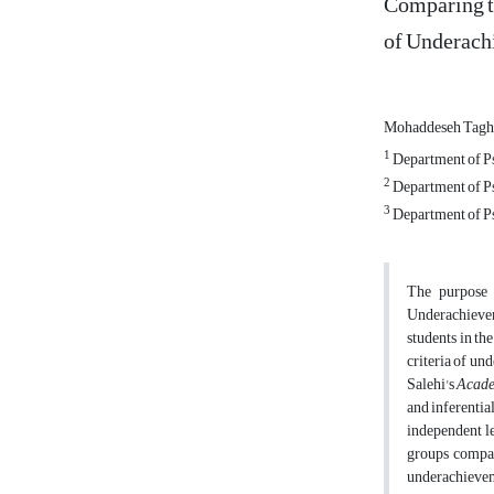
Comparing t
of Underach
Mohaddeseh Tagh
1
Department of Psy
2
Department of Psy
3
Department of Psy
The purpose 
Underachievem
students in th
criteria of un
Salehi's
Acade
and inferential
independent le
groups compar
underachievem