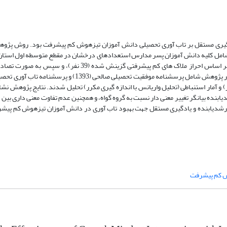
اری شامل کلیه­ دانش­­ آموزان پسر مدارس استعدادهای درخشان در مقطع متوسطه­ اول است
تحصیلی 95-1394 بوده است، که از میان آن­ها نمونه­ آماری به ­صورت هدفمند و بر اساس احراز ملاک ­­های کم ­­پیشرفت
آزمایش و گروه گواه گمارده شدند (13 نفر در هر گروه). ابزارهای مورد استفاده در پژوهش شامل پرسشنامه موفقیت ت
 معیار) و آمار استنباطی (تحلیل واریانس با اندازه ­­گیری مکرر) تحلیل شدند. نتایج پژوهش ن
ابنده بیانگر تغییر معنی­­ دار نسبت به گروه گواه، و همچنین عدم تفاوت معنی­ داری بین
ش کم پیشرفت