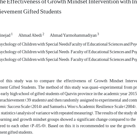
he Effectiveness of Growth Mindset Intervention with 
ievement Gifted Students
1
2
3
inejad
Ahmad Abedi
Ahmad Yarmohammadiyan
chology of Children with Special Needs,Faculty of Educational Sciences and Psycho
chology of Children with Special Needs , Faculty of Educational Sciences and Psyc
chology of Children with Special Needs , Faculty of Educational Sciences and Psyc
of this study was to compare the effectiveness of Growth Mindset Inter
ent Gifted Students. The method of this study was quasi-experimental from prete
e early high school of gifted students of Qazvin province in the academic year 201
derachievement (39 students) and then randomly assigned to experimental and contro
mic Success
Scale (2014) and Samuels & Woo's Academic Resilience Scale (2004). D
 statistics (analysis of variance with repeated measuring). The results of the study 
arning and growth mindset groups showed a significant change compared to the con
ed to each other (P<05/0). Based on this, it is recommended to use the growth 
ent gifted students.