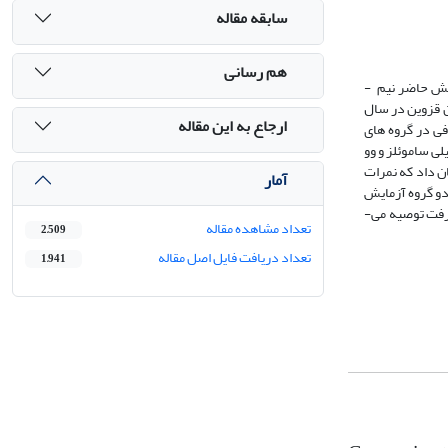
سابقه مقاله
هم رسانی
هدف پژوهش حاضر، مقایسه­ اثربخشی مداخله­ ذهنیت رشدیابنده­ با برنامه­­ یادگیری مستقل بر تاب ­­آوری ­تحصیلی دانش­­ آموزان تیزهوش کم­ پیشرفت بود. روش پژوهش حاضر نیم ­
ان قزوین در سال
ارجاع به این مقاله
ی گزینش شده (39 نفر)، و سپس به­ صورت تصادفی در گروه ­­های
حصیلی صالحی (1393) و پرسشنامه تاب ­آوری تحصیلی ساموئلز و وو
شان داد که نمرات
آمار
 دو گروه آزمایش
نسبت به یکدیگر بوده است (05/0>p). بر این اساس، استفاده از مداخله­ ذهنیت رشدیابنده و یادگیری مستقل جهت بهبود تاب ­آوری در دانش آموزان تیزهوش کم­ پیشرفت توصیه می­­
تعداد مشاهده مقاله
2,509
تعداد دریافت فایل اصل مقاله
1,941