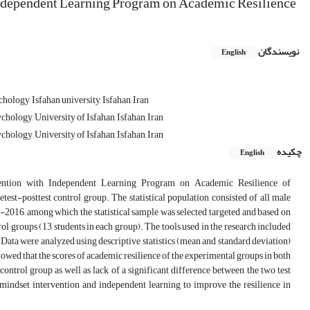
Independent Learning Program on Academic Resilience
نویسندگان
English
logy, Isfahan university, Isfahan, Iran
hology, University of Isfahan, Isfahan, Iran
hology, University of Isfahan, Isfahan, Iran
چکیده
English
vention with Independent Learning Program on Academic Resilience of
st-posttest control group. The statistical population consisted of all male
5-2016, among which the statistical sample was selected targeted and based on
l groups (13 students in each group). The tools used in the research included
ata were analyzed using descriptive statistics (mean and standard deviation)
showed that the scores of academic resilience of the experimental groups in both
trol group as well as lack of a significant difference between the two test
mindset intervention and independent learning to improve the resilience in