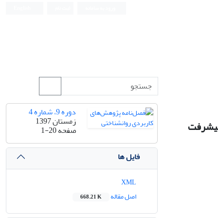
ورود به سامانه
ثبت نام
English
دوره 9، شماره 4
زمستان 1397
 پیشرفت
صفحه
1-20
فایل ها
XML
اصل مقاله
668.21 K