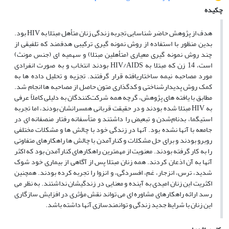
چکیده
هدف از پژوهش حاضر شناسایی تجربه زندگی زنان متأهل مبتلا به HIV بود.
بدین منظور با استفاده از روش نمونه ‌گیری ترکیبی هدفمند که تلفیقی از
چند روش نمونه ‌گیری معیاری (متأهلین مبتلا) و سهمیه ‌ای (جنس مونث)
است، 14 زن که مبتلا به HIV/AIDS بودند انتخاب و به صورت انفرادی
مورد مصاحبه نیمه‌ ساختاریافته قرار گرفتند. تجزیه و تحلیل داده‌ ها به
کمک روش پدیدارشناختی و کدگذاری متون حاصل از مصاحبه ‌ها انجام ‌شد.
مطابق با یافته‌ های پژوهش، گرچه همه شرکت‌کنندگان به ‌دلیلی کاملاً عرفی
به HIV مبتلا شده بودند و در حقیقت قربانی همسرانشان بودند، اما تجربه
استیگما، بدنام‌شدن و تبعیض را داشتند و متأسفانه رفتار منصفانه ‌ای در
جامعه با آنها نشده بود. آنها در زندگی خود با چالش ‌ها و مشکلات مختلفی
روبرو بودند و برای حل مشکلات و کنار‌آمدن با چالش ‌ها راهکارهای متفاوتی
را به ‌کار گرفته بودند. معنویت از مهمترین راهکار‌های کنار‌آمدن بود که اکثر
آنها به آن اذعان کردند. همه زنان مبتلا پس از آگاهی از بیماری خود شوک
شدید، ترس، انزجار، غم، افسردگی، و انزوا را تجربه کرده بودند. همچنین
اکثریت این زنان امیدی به آینده و معنایی در زندگیشان نداشتند. به ‌نظر می
‌رسد ارائه راهکارهای مشاوره ‌ای می‌ تواند نقش مؤثری در افزایش سازگاری
این زنان با شرایط جدید زندگی و توانمند‌سازی آنها داشته باشد.