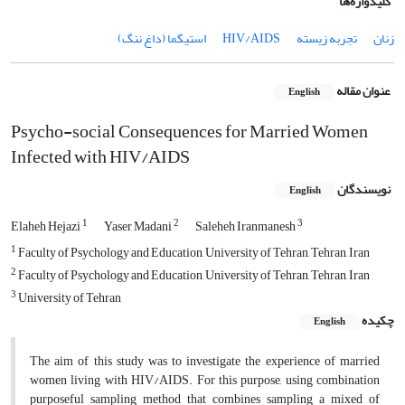
کلیدواژه‌ها
زنان
تجربه زیسته
HIV/AIDS
استیگما (داغ ننگ)
عنوان مقاله
English
Psycho-social Consequences for Married Women
Infected with HIV/AIDS
نویسندگان
English
1
2
3
Elaheh Hejazi
Yaser Madani
Saleheh Iranmanesh
1
Faculty of Psychology and Education, University of Tehran, Tehran, Iran
2
Faculty of Psychology and Education, University of Tehran, Tehran, Iran
3
University of Tehran
چکیده
English
The aim of this study was to investigate the experience of married
women living with HIV/AIDS. For this purpose, using combination
purposeful sampling method that combines sampling a mixed of