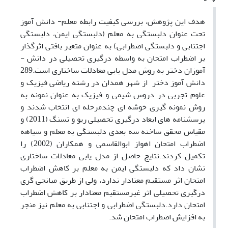
هدف این پژوهش، بررسی کیفیت رابطه معلم- دانش ­آموز
تحت عنوان دلبستگی به معلم (دلبستگی ایمن، دلبستگی
اجتنابی و دلبستگی اضطرابی) به عنوان متغیر بافتی اثرگذار
بر اضطراب امتحان به واسطه درگیری تحصیلی در دانش ­
آموزان دختر به روش مدل ­یابی معادلات ساختاری است.289
دانش ­آموز دختر از شهر همدان در رشته ریاضی فیزیک و
علوم تجربی در دروس شیمی و فیزیک به عنوان نمونه به
روش نمونه ­گیری خوشه ­ای چندمرحله ­ای انتخاب شدند و
پرسشنامه ­های ابعاد درگیری تحصیلی ریو و تسنگ (2011) و
مقیاس محقق ­ساخته سه­ بعدی دلبستگی به معلم و سیاهه
اضطراب امتحان اهواز ابوالقاسمی و همکاران (2002) را
تکمیل کردند.نتایج حاصل از مدل ­یابی معادلات ساختاری
نشان داد که دلبستگی ایمن به معلم بر کاهش اضطراب
امتحان اثر مستقیم معنادار ندارد، ولی از طریق میانجی ­گری
درگیری تحصیلی اثر غیرمستقیم معنادار بر کاهش اضطراب
امتحان دارد.دلبستگی اضطرابی و اجتنابی به معلم نیز منجر
به افزایش اضطراب امتحان شد.