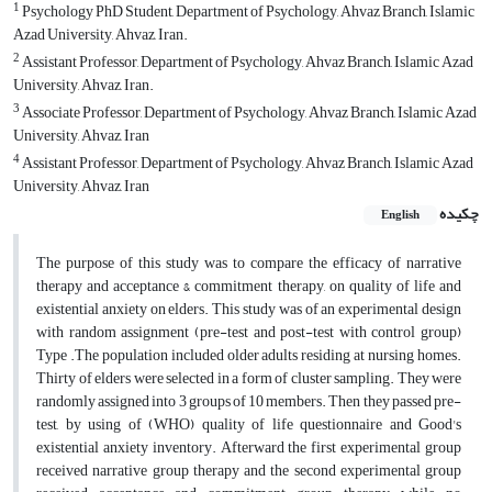
1
Psychology PhD Student, Department of Psychology, Ahvaz Branch, Islamic
Azad University, Ahvaz, Iran.
2
Assistant Professor, Department of Psychology, Ahvaz Branch, Islamic Azad
University, Ahvaz, Iran.
3
Associate Professor, Department of Psychology, Ahvaz Branch, Islamic Azad
University, Ahvaz, Iran
4
Assistant Professor, Department of Psychology, Ahvaz Branch, Islamic Azad
University, Ahvaz, Iran
چکیده
English
The purpose of this study was to compare the efficacy of narrative
therapy and acceptance & commitment therapy, on quality of life and
existential anxiety on elders. This study was of an experimental design
with random assignment (pre-test and post-test with control group)
Type .The population included older adults residing at nursing homes.
Thirty of elders were selected in a form of cluster sampling. They were
randomly assigned into 3 groups of 10 members. Then they passed pre-
test, by using of (WHO) quality of life questionnaire and Good's
existential anxiety inventory. Afterward the first experimental group
received narrative group therapy and the second experimental group