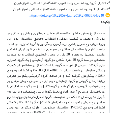
3
دانشیار، گروه روانشناسی، واحد اهواز، دانشگاه آزاد اسلامی، اهواز، ایران
4
استادیار، گروه روانشناسی، واحد اهواز، دانشگاه آزاد اسلامی، اهواز، ایران
https://doi.org/10.22059/japr.2019.279683.643240
چکیده
هدف از پژوهش حاضر، مقایسه اثربخشی درمان­های روایتی و مبتنی بر
پذیرش و تعهد، بر کیفیت زندگی و اضطراب وجودی سالمندان بود. این
پژوهش از نوع تجربی با طرح (پیش­آزمون-پس­آزمون با گروه کنترل)، می­باشد.
جامعه آماری را سالمندان ساکن در سراهای سالمندی شهر تهران تشکیل
دادند. نمونه­ها به تعداد 30 نفر، با روش خوشه­ای انتخاب و به صورت
تصادفی در سه گروه 10 نفره، شامل دو گروه آزمایشی و یک گروه کنترل،
جای گرفتند. سپس از هر سه گروه با استفاده از پرسشنامه­های کیفیت
زندگی سازمان بهداشت جهانی (WHOQOL-BREF) و اضطراب وجودی
(EAI)، پیش­آزمون گرفته شد و در ادامه، گروه آزمایشی یکم در معرض
روایت­درمانی گروهی و گروه آزمایشی دوم نیز در معرض درمان مبتنی بر
پذیرش­و­تعهد گروهی، قرار گرفتند و گروه کنترل نیز هیچگونه مداخله­ای را
دریافت نکرد. نتایج آزمون آماری تحلیل کوواریانس چند­متغیره با اندازه­
گیری مکرر نشان داد که در مقایسه با گروه کنترل درمان­های روایت­مدار و
مبتنی بر پذیرش و تعهد، منجر به افزایش کیفیت زندگی (01/0>P) و کاهش
اضطراب وجودی (01/0>P) سالمندان می­شوند. از طرف دیگر هر دو روش
درمانی به صورت معنادار بر کیفیت زندگی (05/0<P) و اضطراب وجودی