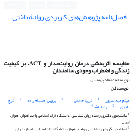
ورود به سامانه
ثبت نام
English
فصل‌نامه پژوهش‌های کاربردی روانشناختی
مقایسه اثربخشی درمان روایت‌مدار و ACT، بر کیفیت
زندگی و اضطراب وجودی سالمندان
نوع مقاله : مقاله پژوهشی
نویسندگان
2
2
1
میثم عبداله پور
فریبا حافظی
پروین احتشام زاده
فرح
4
3
نادری
رضا پاشا
1
دانشجوی دکتری رشته روان شناسی، دانشگاه آزاد اسلامی واحد اهواز، اهواز،
ایران
2
استادیار، گروه روانشناسی، واحد اهواز، دانشگاه آزاد اسلامی، اهواز، ایران.