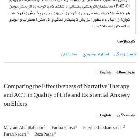
(05/0<P) سالمندان اثربخشی یکسانی داشتند که با توجه به اثربخش بودن
هر دو شیوه درمانی مبتنی بر رویکرد روایتی و مبتنی بر پذیرش و تعهد، می­
توان از آن­ها به منظور افزایش کیفیت زندگی و کاهش اضطراب وجودی
سالمندان استفاده نمود
کلیدواژه‌ها
کیفیت زندگی
اضطراب وجودی
سالمندان
عنوان مقاله
English
Comparing the Effectiveness of Narrative Therapy
and ACT, in Quality of Life and Existential Anxiety
on Elders
نویسندگان
English
1
2
2
Maysam Abdollahpour
Fariba Hafezi
Parvin Ehteshamzadeh
3
4
Farah Naderi
Reza Pasha