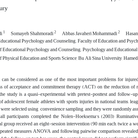
jury
1
2
2
di
Somayeh Shahmoradi
Abbas Javaheri Mohammadi
Hasan
ucational Psychology and Counseling. Faculty of Education and Psycho
 Educational Psychology and Counseling. Psychology and Educational Sc
 Physical Education and Sports Science, Bu Ali Sina University, Hameda
can be considered as one of the most important problems for injured
ss of acceptance and commitment therapy (ACT) on the reduction of rum
he study is a quasi-experimental with pretest-posttest and follow-up
f adolescent female athletes with sports injuries in national teams, l
s were selected using convenience sampling, and they were randomly ass
t all participants completed the Nolen-Hoeksema’s (2003) Ruminativ
l group received an eight-session intervention (90 min each, twice a wee
repeated measures ANOVA and following pairwise comparison revealed si