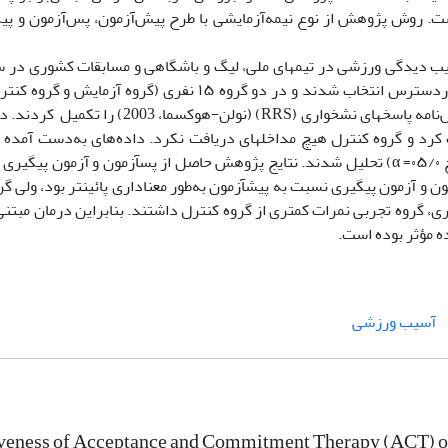
 است. روش پژوهش از نوع نیمه‌آزمایشی با طرح پیش‌آزمون، پس‌آزمون و پیگ
سطح شهر تهران تشکیل دادند که از میان آن‌ها،30 نفر به‌صورت در­دسترس انتخاب شدند و در دو گروه ۱۵ نف
تصادفی جایگزین شدند. سپس در پیش­آزمون، همه آزمودنی­ها پرسش‌نامه پاسخ­های نشخواری (RS
 مداخله دریافت کرد و گروه کنترل هیچ مداخله­ای دریافت نکرد. داده‌های به‌دست‌ آمده
روش تحلیل واریانس اندازه‌های مکرر و نرم‌افزار 2۲Spss- (در سطح ۰۵/۰= α) تحلیل شدند. نتایج پژوهش حاصل از پس­آزمون و آز
و آزمون پیگیری نسبت به پیش­آزمون به‌طور معناداری پائین­تر بود، ولی گ
، گروه تجربی نمرات کمتری از گروه کنترل داشتند. بنابراین درمان مبتنی
 مؤثر بوده است.
آسیب ورزشی
iveness of Acceptance and Commitment Therapy (ACT) on