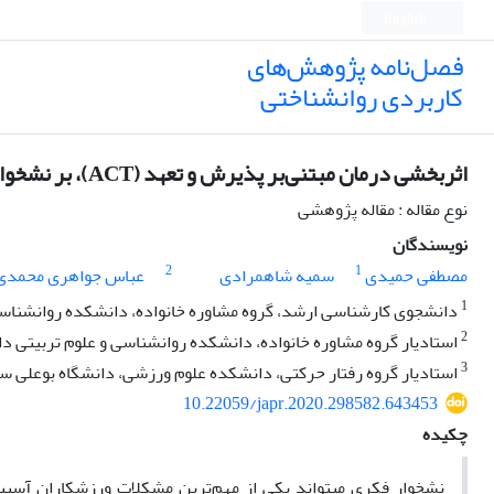
English
فصل‌نامه پژوهش‌های
کاربردی روانشناختی
اثربخشی درمان مبتنی‌بر پذیرش و تعهد (ACT)، بر نشخوار فکری در دختران نوجوان ورزشکار حرفه‌ای دارای آسیب ورزشی
نوع مقاله : مقاله پژوهشی
نویسندگان
2
1
مصطفی حمیدی
سمیه شاهمرادی
عباس جواهری محمدی
1
دانشجوی کارشناسی ارشد، گروه مشاوره خانواده، دانشکده روانشناسی و
2
استادیار گروه مشاوره خانواده، دانشکده روانشناسی و علوم تربیتی دان
3
استادیار گروه رفتار حرکتی، دانشکده علوم ورزشی، دانشگاه بوعلی سی
10.22059/japr.2020.298582.643453
چکیده
نشخوار فکری می­تواند یکی از مهم‌ترین مشکلات ورزشکاران آسی