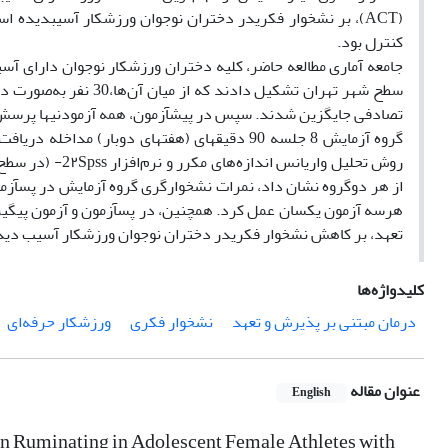
(ACT)، بر نشخوار فکریدر دختران نوجوان ورزشکار آسیب­دیده
کنترل بود.
گروه آزمایش 8 جلسه 90 دقیقه­ای (هفته­ای دوبار)
از هر دوگروه نشان داد، نمرات نشخوارگری گروه آزمایش در پس­آزمون 
هرسه آزمون یکسان عمل کرد. همچنین، در پس­آزمون و آزمون پیگیری
تعهد، بر کاهش نشخوار فکریدر دختران نوجوان ورزشکار آسیب دیده
کلیدواژه‌ها
درمان مبتنی بر پذیرش و تعهد
نشخوار فکری
ورزشکار حرفه‌ای
عنوان مقاله
English
 Ruminating in Adolescent Female Athletes with