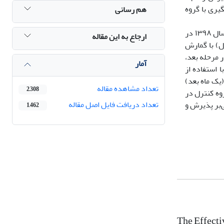
یری با گروه
هم رسانی
جامعه آماری مطالعه حاضر، کلیه دختران ورزشکار نوجوان دارای آسیب­ دیدگی ورزشی در تیم­های ملی، لیگ و باشگاهی و مسابقات کشوری در سال ۱۳۹۸ در
ارجاع به این مقاله
ری (گروه آزمایش و گروه کنترل) با گمارش
R) (نولن-هوکسما، 2003) را تکمیل کردند. در مرحله بعد،
آمار
 با استفاده از
مون پیگیری (یک ماه بعد)
تعداد مشاهده مقاله
2,308
روه کنترل در
تعداد دریافت فایل اصل مقاله
‌بر پذیرش و
1,462
The Effect