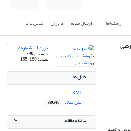
ورود به سامانه
ثبت نام
راهنماها
ارسال مقاله
داوران
تماس با ما
دوره 11، شماره 2
تابستان 1399
صفحه
165-180
فایل ها
XML
اصل مقاله
999.9 K
سابقه مقاله
یرش و تعهد