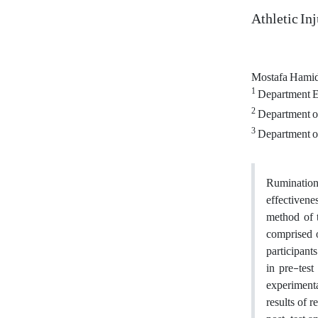
Athletic In
Mostafa Hami
1
Department Ed
2
Department of
3
Department of
Rumination 
effectivene
method of t
comprised o
participant
in pre-tes
experimenta
results of 