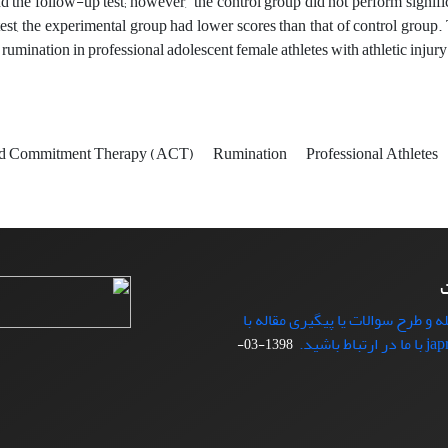
d the follow-up test; however, the control group did not perform significa
est, the experimental group had lower scores than that of control group.
rumination in professional adolescent female athletes with athletic injury
nd Commitment Therapy (ACT)
Rumination
Professional Athletes
ت
ه و طرح سوالات یا پیگیری مقاله با
1398-03-