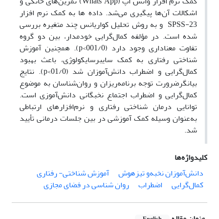
کمک نرم افزار واتس اپ (Whats App) تمرین‌های خانگی و
اشکالات آن‌ها پیگیری می‌شد. داده ها به کمک نرم افزار
SPSS-23 و به روش تحلیل کواریانس چند متغیره بررسی
شده است. در مؤلفه کمال‌گرایی خودمدار، بین دو گروه
تفاوت معناداری وجود دارد (001/0>p). همچنین آموزش
شناختی رفتاری به ‌کمک سایبرسایکولوژی، باعث بهبود
کمال‌گرایی و اضطراب دانش‌آموزان شد (01/0>p). نتایج
بیانگرضرورت توجه برنامه‌ریزان و روان‌شناسان به‌ موضوع
کمال‌گرایی و اضطراب اجتماع نخبگانی دانش‌آموزی است.
توانایی درمان شناختی رفتاری و نرم‌افزارهای ارتباطی
به‌عنوان وسیله کمک آموزشی در بین جلسات درمانی تأیید
شد.
کلیدواژه‌ها
دانش‌آموزان نخبه‌و تیزهوش
آموزش شناختی- رفتاری
کمال‌گرایی
اضطراب
روان شناسی در فضای مجازی
عنوان مقاله