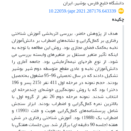
دانشگاه خلیج فارس، بوشهر، ایران
10.22059/japr.2021.287176.643339
چکیده
هدف از پژوهش حاضر، بررسی اثربخشی آموزش شناختی
رفتاری بر کمال‌گرایی و نشانه‌های اضطراب بر دانش‌آموزان
نخبه ‌به‌کمک فضای مجازی بود. روش این مطالعه با توجه به
اینکه تآثیر متغیر مستقل بر متغیرهای وابسته بررسی می
شود، از نوع طرح­های نیمه‌آزمایشی بود. جامعه آماری را
دانش‌آموزان نخبه ‌و عادی مقطع متوسطه دوم شهر بوشهر
تشکیل دادند که در سال تحصیلی 96-95 مشغول به‌تحصیل
بودند. حجم نمونه در مرحله اول 411 نفر (215 پسر و 196
دختر) بود که با روش نمونه‌گیری خوشه‌ای چندمرحله ای
انتخاب شدند. نمونه مرحله دوم 26 نفر از گروه اول با
بالاترین نمره کمال‌گرایی و اضطراب بودند. ابزار سنجش
شامل پرسشنامه‌های کمال‌گرایی هویت و فلت (1991) و
اضطراب بک (1988) بود. آموزش شناختی رفتاری در شش
هفته (جلسه 90 دقیقه ای) برگزار شد. بین جلسات هفتگی با