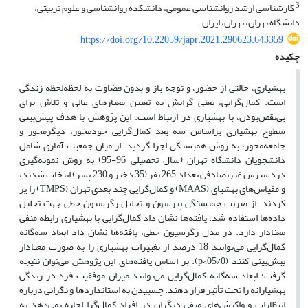
3
کارشناسی ارشد روانشناسی عمومی، دانشکده روانشناسی و علوم تربیتی،
دانشگاه تهران، تهران، ایران
https://doi.org/10.22059/japr.2021.290623.643359
چکیده
بهشیاری، حالتی از حضور، و توجه باز و بدون قضاوت به لحظه‌لحظه زندگی
است. کمال‌گرایی، یعنی گرایش به تعیین معیارهای عالی و تلاش برای
بی‌نقص‌بودن، با بهشیاری در ارتباط است. این پژوهش با هدف پیش‌بینی
سطوح بهشیاری براساس سه بعد کمال‌گرایی خودمحور، دیگرمحور و
جامعه‌محور، به روش همبستگی اجرا گردید. از میان جمعیت آماری شامل
دانشجویان دانشگاه تهران (سال تحصیلی 96-95) به روش نمونه‌گیری
دردسترس غیرتصادفی تعداد 265 نفر (35 دختر و 230 پسر) انتخاب شدند،
و مقیاس‌های بهشیای (MAAS) و کمال‌گرایی چند بعدی تهران (TMPS) را پر
کردند. از ضریب همبستگی پیرسون و تحلیل رگرسیون خطی جهت تحلیل
داده‌ها استفاده شد. یافته‌ها نشان داد کمال‌گرایی با بهشیاری رابطه منفی
معنادار دارد. در مدل رگرسیون خطی، یافته‌ها نشان داد ابعاد سه‌گانه
کمال‌گرایی می‌توانند 18 درصد از تغییرات بهشیاری را به صورت معنادار
پیش‌بینی کنند (05/0>p). بر اساس یافته‌های این پژوهش می‌توان نتیجه
گرفت؛ ابعاد سه‌گانه کمال‌گرایی می‌توانند میزان موفقیت فرد در زندگی
بهشیارانه را تحت تأثیر قرار دهند. چسبیدن به استانداردها و نگرانی درباره
انتظارات و واکنش‌های منفی دیگران در افراد کمال‌گرا اجازه نمی‌دهد به