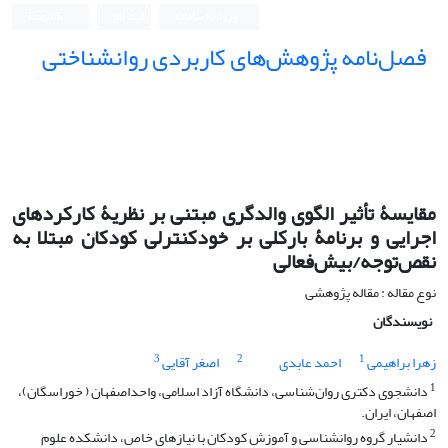
ورود به سامانه
ثبت نام
English
فصل‌نامه پژوهش‌های کاربردی روانشناختی
مقایسۀ تأثیر الگوی والدگری مبتنی بر نظریۀ کارکردهای
اجرایی و برنامۀ بارکلی بر خودکنترلی کودکان مبتلا به
نقص‌توجه/بیش‌فعالی
نوع مقاله : مقاله پژوهشی
نویسندگان
3
2
1
زهرا براهیمی
احمد عابدی
اصغر آقایی
1
دانشجوی دکتری روان‌شناسی، دانشگاه آزاد اسلامی، واحداصفهان ( خوراسگان)،
اصفهان، ایران.
2
دانشیار گروه روانشناسی و آموزش کودکان با نیازهای خاص، دانشکده علوم