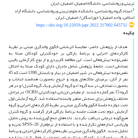
تربیتی و روانشناسی، دانشگاه اصفهان، اصفهان، ایران.
3
استاد گروه روانشناسی، دانشکده علوم تربیتی و روانشناسی، دانشگاه آزاد
اسلامی، واحد اصفهان( خوراسگان)، اصفهان، ایران.
https://doi.org/10.22059/japr.2022.317002.643732
چکیده
هدف از پژوهش حاضر، مقایسۀ اثربخشی الگوی والدگری مبتنی بر نظریۀ
کارکردهای اجرایی و برنامۀ بارکلی بر خودکنترلی کودکان مبتلا به
نقص‌توجه/بیش‌فعالی است. این مطالعه کاربردی و از نوع کارآزمایی بالینی
تصادفی است. جامعۀ پژوهش شامل مادران دارای کودک مبتلا به اختلال
نقص‌توجه/بیش‌فعالی در شهر اصفهان در بهار و تابستان 1398 است که 45
نفر از آنان، برمبنای ملاک‌های ورود و خروج به‌صورت هدفمند انتخاب و
به‌صورت تصادفی در سه گروه (دو گروه آزمایش و یک گروه کنترل) و در هر
گروه 15 نفر گمارده شدند. از مقیاس ارزیابی خودکنترلی (SCRS) در مراحل
مختلف پژوهش برای سنجش متغیر وابسته استفاده شد. گروه آزمایش اول
تحت دوازده جلسۀ الگوی والدگری مبتنی بر نظریۀ کارکردهای اجرایی و گروه
آزمایش دوم تحت هشت جلسه برنامۀ بارکلی قرار گرفتند و گروه کنترل
هیچ‌گونه درمانی دریافت نکردند. داده‌های جمع‌آوری‌شده به روش تحلیل
واریانس اندازه‌های تکرارشده و با استفاده از نرم‌افزار SPSS-26 تجزیه و
تحلیل شدند. الگوی والدگری مبتنی بر نظریه‌های کارکردهای اجرایی و برنامۀ
بارکلی بر خودکنترلی کودکان مبتلا به نقص‌توجه/بیش‌فعالی اثرات مشابه و