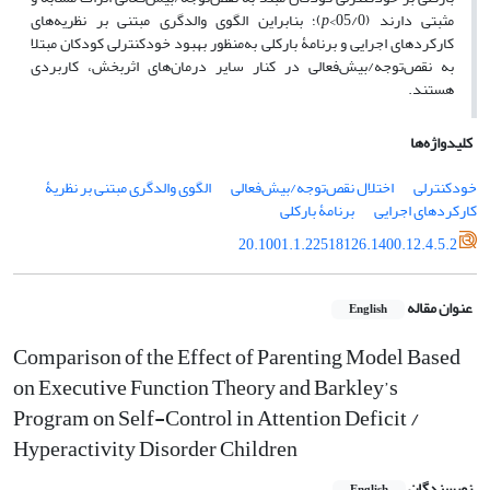
مثبتی دارند (05/0>
p
)؛ بنابراین الگوی والدگری مبتنی بر نظریه‌های
کارکردهای اجرایی و برنامۀ بارکلی به‌منظور بهبود خودکنترلی کودکان مبتلا
به نقص‌توجه/بیش‌فعالی در کنار سایر درمان‌های اثربخش، کاربردی
هستند.
کلیدواژه‌ها
خودکنترلی
اختلال نقص‌توجه/بیش‌فعالی
الگوی والدگری مبتنی بر نظریۀ
کارکردهای اجرایی
برنامۀ بارکلی
20.1001.1.22518126.1400.12.4.5.2
عنوان مقاله
English
Comparison of the Effect of Parenting Model Based
on Executive Function Theory and Barkley’s
Program on Self-Control in Attention Deficit /
Hyperactivity Disorder Children
نویسندگان
English