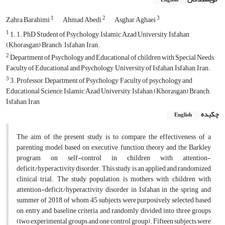
1
2
3
Zahra Barahimi
Ahmad Abedi
Asghar Aghaei
1
1. 1. PhD Student of Psychology, Islamic Azad University, Isfahan
(Khorasgan) Branch , Isfahan, Iran.
2
Department of Psychology and Educational of children with Special Needs,
Faculty of Educational and Psychology, University of Isfahan, Isfahan, Iran.
3
3. Professor, Department of Psychology, Faculty of psychology and
Educational Science, Islamic Azad University, Isfahan (Khorasgan) Branch,
Isfahan, Iran
چکیده
English
The aim of the present study is to compare the effectiveness of a
parenting model based on executive function theory and the Barkley
program on self-control in children with attention-
deficit/hyperactivity disorder. This study is an applied and randomized
clinical trial. The study population is mothers with children with
attention-deficit/hyperactivity disorder in Isfahan in the spring and
summer of 2018, of whom 45 subjects were purposively selected based
on entry and baseline criteria and randomly divided into three groups
(two experimental groups and one control group). Fifteen subjects were