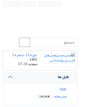
ورود به سامانه
ثبت نام
English
دوره 13، شماره 2
1401
صفحه
17-31
فایل ها
XML
اصل مقاله
534.26 K