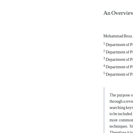
An Overview
Mohammad Reza J
1
Department of Psy
2
Department of Ps
3
Department of Ps
4
Department of Ps
5
Department of Ps
The purpose of
through a revi
searching keyw
to be included
most common t
techniques. Si
Therefore, it 