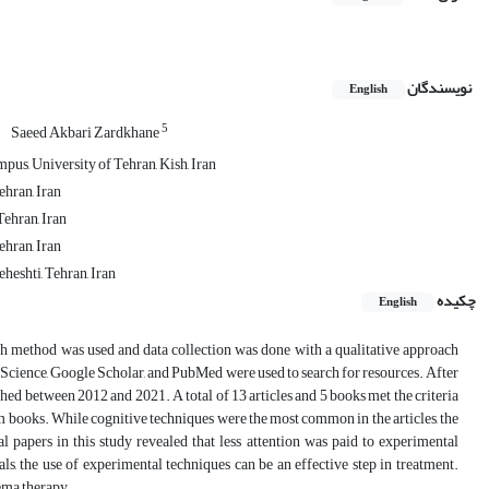
نویسندگان
English
5
Saeed Akbari Zardkhane
us, University of Tehran, Kish, Iran
ehran, Iran
Tehran, Iran
ehran, Iran
heshti, Tehran, Iran
چکیده
English
ch method was used and data collection was done with a qualitative approach
 Science, Google Scholar, and PubMed were used to search for resources. After
shed between 2012 and 2021. A total of 13 articles and 5 books met the criteria
om books. While cognitive techniques were the most common in the articles, the
papers in this study revealed that less attention was paid to experimental
ls, the use of experimental techniques can be an effective step in treatment.
hema therapy.