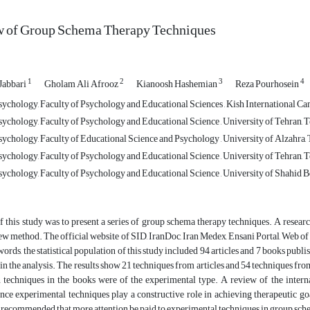
 of Group Schema Therapy Techniques
1
2
3
4
abbari
Gholam Ali Afrooz
Kianoosh Hashemian
Reza Pourhosein
chology, Faculty of Psychology and Educational Sciences , Kish International Camp
ychology, Faculty of Psychology and Educational Science , University of Tehran, T
ychology, Faculty of Educational Science and Psychology , University of Alzahra, 
ychology, Faculty of Psychology and Educational Science , University of Tehran, T
ychology, Faculty of Psychology and Educational Science , University of Shahid Be
 this study was to present a series of group schema therapy techniques. A resear
ew method. The official website of SID, IranDoc, Iran Medex, Ensani Portal, Web of
ords, the statistical population of this study included 94 articles and 7 books publi
 in the analysis. The results show 21 techniques from articles and 54 techniques fr
echniques in the books were of the experimental type. A review of the internal 
nce experimental techniques play a constructive role in achieving therapeutic goa
is recommended that more attention be paid to experimental techniques in group sc