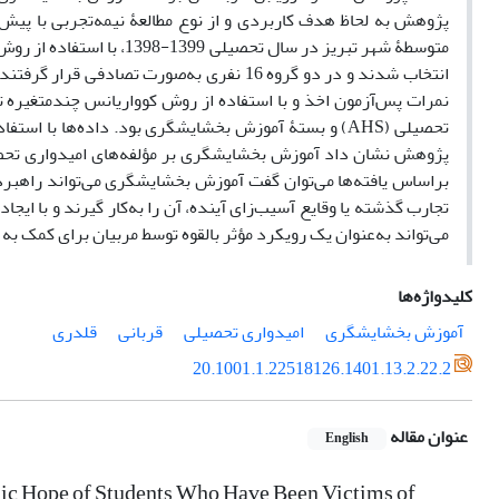
پژوهش به لحاظ هدف کاربردی و از نوع مطالعۀ نیمه‌تجربی با پیش‌آ
انتخاب شدند و در دو گروه 16 نفری به‌صورت
براساس یافته‌ها می‌توان گفت آموزش بخشایشگری می‌تواند راهبرد مق
تجارب گذشته یا وقایع آسیب‌زای آینده، آن را به‌کار گیرند و با ا
می‌تواند به‌عنوان یک رویکرد مؤثر بالقوه توسط مربیان برای کمک ب
کلیدواژه‌ها
آموزش بخشایشگری
امیدواری تحصیلی
قربانی
قلدری
20.1001.1.22518126.1401.13.2.22.2
عنوان مقاله
English
mic Hope of Students Who Have Been Victims of