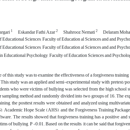
1
2
2
argari
Eskandar Fathi Azar
Shahrooz Nemati
Delaram Moh
Educational Sciences, Faculty of Education al Sciences and and Psycholog
Educational Sciences, Faculty of Education al Sciences and and Psycholog
n Educational Psychology, Faculty of Education Sciences and Psychology,
 of this study was to examine the effectiveness of a forgiveness traini
. This study was an applied and semi-experimental study with pretest/p
dents who were victims of bullying was selected from the high school 
er sampling method and randomly divided into two groups of 16. The expe
raining, the posttest results were obtained and analyzed using multivari
, Academic Hope Scale (AHS), and the Forgiveness Training Package. D
ware. The results showed that forgiveness training has a positive and 
ims of bullying, P <0.01. Based on the results, it can be said that forgive