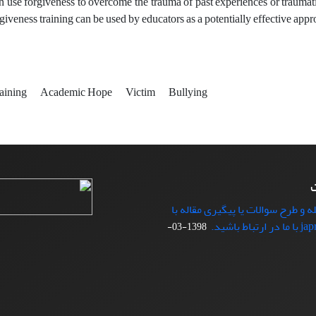
an use forgiveness to overcome the trauma of past experiences or traumat
orgiveness training can be used by educators as a potentially effective ap
raining
Academic Hope
Victim
Bullying
ت
ه و طرح سوالات یا پیگیری مقاله با
1398-03-