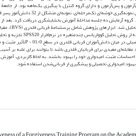
زمون و پس‌آزمون و دارای گروه کنترل با پیگیری یک‌ماهه بود. از جامعۀ 
متوسطۀ شهر تبریز در سال تحصیلی 1399-1398، با استفاده از روش نمونه‌گیری خوشه‌ای ت
 تصادفی قرار گرفتند. گروه آزمایش ده جلسه مداخلۀ آموزش بخشایشگری دریافت کرد. بعد 
نمرات پس‌آزمون اخذ و با استفاده از روش کووار
تحصیلی (AHS) و بستۀ آموزش بخشایشگری بود. داده‌ها با استفاده از روش ت
پژوهش نشان داد آموزش بخشایشگری بر مؤلفه‌های امیدواری تحصیلی در میان دا
ابله‌ای مفیدی برای قربانیان قلدری باشد تا بتوانند برای غلبه بر آسیب‌
یجاد احساسات مثبت، امیدواری خود را بهبود بخشند. به لحاظ کاربردی، آموز
ه بهبود امیدواری تحصیلی و پیشگیری از قربانی‌شدن استفاده شود.
veness of a Forgiveness Training Program on the Acade