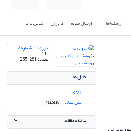
ورود به سامانه
ثبت نام
راهنماها
ارسال مقاله
داوران
تماس با ما
دوره 13، شماره 2
1401
صفحه
265-281
فایل ها
XML
اصل مقاله
412.51 K
سابقه مقاله
ه بود. این