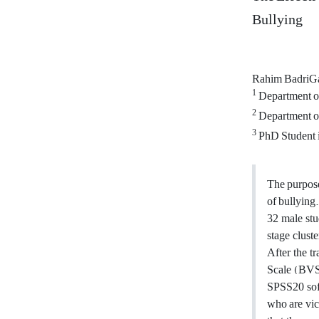
Bullying
Rahim BadriG
1
Department of 
2
Department of 
3
PhD Student i
The purpose
of bullying
32 male stu
stage clust
After the t
Scale (BVS)
SPSS20 soft
who are vict