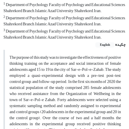
1
Department of Psychology, Faculty of Psychology and Educational Sciences,
Shahrekord Branch, Islamic Azad University, Shahrekord, Iran.
2
Department of Psychology, Faculty of Psychology and Educational Sciences,
Shahrekord Branch, Islamic Azad University, Shahrekord, Iran.
3
Department of Psychology, Faculty of Psychology and Educational Sciences,
Shahrekord Branch, Islamic Azad University, Shahrekord, Iran.
چکیده
English
The purpose of this study was to investigate the effectiveness of positive
thinking training on the acceptance and social interaction of female
adolescents aged 15 to 19 in the city of Sar-e-Pol-e-Zahab. The study
employed a quasi-experimental design with a pre-test, post-test,
control group, and follow-up period. In the first six months of 2020, the
statistical population of the study comprised 285 female adolescents
who received assistance from the Organization of Wellbeing in the
town of Sar-e-Pol-e Zahab. Forty adolescents were selected using a
systematic sampling method and randomly assigned to experimental
and control groups (20 adolescents in the experimental group and 20 in
the control group). Over the course of two and a half months, the
adolescents in the experimental group received positive thinking