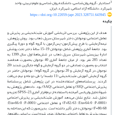
3
استادیار ، گروه روان‌شناسی، دانشکده روان شناسی و علوم تربیتی، واحد
شهرکرد، دانشگاه آزاد اسلامی، شهرکرد، ایران.
https://doi.org/10.22059/japr.2023.328751.643945
چکیده
هدف از این پژوهش، بررسی اثربخشی آموزش مثبت‌اندیشی بر پذیرش و
تعامل اجتماعی نوجوانان دختر شهرستان سرپل ذهاب بود. روش پژوهش،
نیمه‌آزمایشی با طرح پیش‌آزمون-پس‌آزمون با گروه گواه و دورۀ پیگیری
بود. جامعۀ آماری پژوهش شامل نوجوانان 19-15 سالۀ دختر تحت پوشش
ادارۀ بهزیستی شهرستان سرپل ذهاب در شش‌ماهۀ اول سال 1399 به
تعداد 285 نفر بود. از میان جامعۀ آماری 40 نوجوان به‌صورت هدفمند
انتخاب و به‌صورت تصادفی در دو گروه آزمایش و گواه جایگزین شدند (20
نوجوان در گروه آزمایش و 20 نوجوان در گروه گواه). نوجوانان حاضر در
گروه آزمایش آموزش مثبت‌اندیشی (11 جلسه) را طی دو ماه و نیم دریافت
کردند. پرسشنامه‌های استفاده‌شده در این پژوهش شامل پرسشنامۀ
پذیرش اجتماعی (SIQ) و تعامل اجتماعی (SAQ) بود. داده‌های پژوهش به
شیوۀ تحلیل واریانس آمیخته با استفاده از نرم‌افزار آماری SPSS-23 تجزیه و
تحلیل شد. نتایج نشان می‌دهد آموزش مثبت‌اندیشی بر پذیرش اجتماعی
(0001>P؛ 64/0=Eta؛ 82/63=F) و تعامل اجتماعی (0001>P؛ 66/0=Eta؛
80/68=F) نوجوانان دختر تأثیر داشته است. بدین‌صورت که این مداخله به
بهبود پذیرش و تعامل اجتماعی نوجوانان منجر شده است. براساس یافته‌ها،