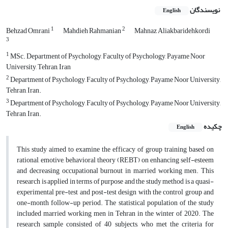
نویسندگان
English
1
2
Behzad Omrani
Mahdieh Rahmanian
Mahnaz Aliakbaridehkordi
3
1
MSc. Department of Psychology, Faculty of Psychology, Payame Noor
University, Tehran, Iran
2
Department of Psychology, Faculty of Psychology, Payame Noor University,
Tehran, Iran.
3
Department of Psychology, Faculty of Psychology, Payame Noor University,
Tehran, Iran.
چکیده
English
This study aimed to examine the efficacy of group training based on
rational, emotive, behavioral theory (REBT) on enhancing self-esteem
and decreasing occupational burnout in married working men. This
research is applied in terms of purpose and the study method is a quasi-
experimental pre-test and post-test design with the control group and
one-month follow-up period. The statistical population of the study
included married working men in Tehran in the winter of 2020. The
research sample consisted of 40 subjects, who met the criteria for