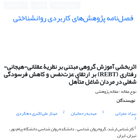
ورود به سامانه
ثبت نام
English
فصل‌نامه پژوهش‌های کاربردی روانشناختی
اثربخشی آموزش گروهی مبتنی بر نظریۀ عقلانی-هیجانی-
رفتاری (REBT) بر ارتقای عزت‌نفس و کاهش فرسودگی
شغلی در مردان شاغل متأهل
نوع مقاله : مقاله پژوهشی
نویسندگان
2
1
بهزاد عمرانی
مهدیه رحمانیان
مهناز علی اکبری دهکردی
3
1
کارشناس ارشد، گروه روان شناسی ، دانشکده روا‌ن‌ شناسی دانشگاه پیام نور،
تهران، ایران