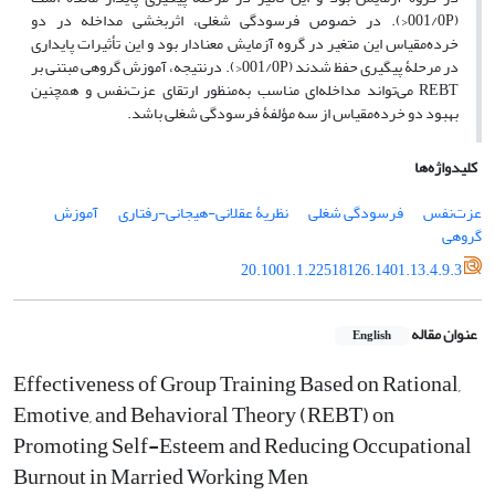
(001/0P<). در خصوص فرسودگی شغلی، اثربخشی مداخله در دو
خرده‌مقیاس این متغیر در گروه آزمایش معنادار بود و این تأثیرات پایداری
در مرحلۀ پیگیری حفظ شدند (001/0P<). درنتیجه، آموزش گروهی مبتنی بر
REBT می‌تواند مداخله‌ای مناسب به‌منظور ارتقای عزت‌نفس و همچنین
بهبود دو خرده‌مقیاس از سه مؤلفۀ فرسودگی شغلی باشد.
کلیدواژه‌ها
عزت‌نفس
فرسودگی شغلی
نظریۀ عقلانی-هیجانی-رفتاری
آموزش
گروهی
20.1001.1.22518126.1401.13.4.9.3
عنوان مقاله
English
Effectiveness of Group Training Based on Rational,
Emotive, and Behavioral Theory (REBT) on
Promoting Self-Esteem and Reducing Occupational
Burnout in Married Working Men