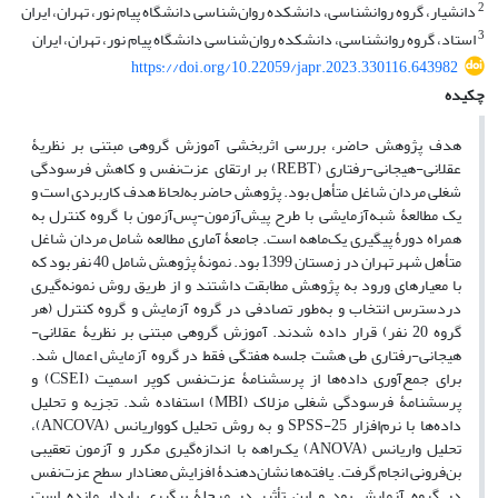
2
دانشیار، گروه روانشناسی، دانشکده روا‌ن‌شناسی دانشگاه پیام نور، تهران، ایران
3
استاد، گروه روانشناسی، دانشکده روا‌ن‌شناسی دانشگاه پیام نور، تهران، ایران
https://doi.org/10.22059/japr.2023.330116.643982
چکیده
هدف پژوهش حاضر، بررسی اثربخشی آموزش گروهی مبتنی بر نظریۀ
عقلانی-هیجانی-رفتاری (REBT) بر ارتقای عزت‌نفس و کاهش فرسودگی
شغلی مردان شاغل متأهل بود. پژوهش حاضر به‌لحاظ هدف کاربردی است و
یک مطالعۀ شبه‌آزمایشی با طرح پیش‌آزمون-پس‌آزمون با گروه کنترل به
همراه دورۀ پیگیری یک‌ماهه است. جامعۀ آماری مطالعه شامل مردان شاغل
متأهل شهر تهران در زمستان 1399 بود. نمونۀ پژوهش شامل 40 نفر بود که
با معیارهای ورود به پژوهش مطابقت داشتند و از طریق روش نمونه‌گیری
دردسترس انتخاب و به‌طور تصادفی در گروه آزمایش و گروه کنترل (هر
گروه 20 نفر) قرار داده شدند. آموزش گروهی مبتنی بر نظریۀ عقلانی-
هیجانی-رفتاری طی هشت جلسه هفتگی فقط در گروه آزمایش اعمال شد.
برای جمع‌آوری داده‌ها از پرسشنامۀ عزت‌نفس کوپر اسمیت (CSEI) و
پرسشنامۀ فرسودگی شغلی مزلاک (MBI) استفاده شد. تجزیه و تحلیل
داده‌ها با نرم‌افزار SPSS-25 و به روش تحلیل کوواریانس (ANCOVA)،
تحلیل واریانس (ANOVA) یک‌راهه با اندازه‌گیری مکرر و آزمون تعقیبی
بن‌فرونی انجام گرفت. یافته‌ها نشان‌دهندۀ افزایش معنادار سطح عزت‌نفس
در گروه آزمایش بود و این تأثیر در مرحلۀ پیگیری پایدار مانده است