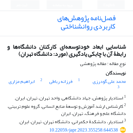
English
ورود به سامانه
ثبت نام
فصل‌نامه پژوهش‌های
کاربردی روانشناختی
شناسایی ابعاد خودتوسعه‌ای کارکنان دانشگاه‌ها و
رابطۀ آن با چابکی یادگیری (مورد: دانشگاه تهران)
نوع مقاله : مقاله پژوهشی
نویسندگان
2
1
محمد علی گودرزی
فرزانه رباطی
ابراهیم مزاری
3
1
استادیار پژوهش، جهاد دانشگاهی، واحد تهران، تهران، ایران.
2
کارشناس ارشد آموزش و توسعۀ منابع انسانی، گروه علوم تربیتی،
دانشگاه علم و فرهنگ، تهران، ایران
3
استادیار، دانشکدۀ حکمرانی، دانشگاه تهران، تهران، ایران.
10.22059/japr.2023.355258.644538