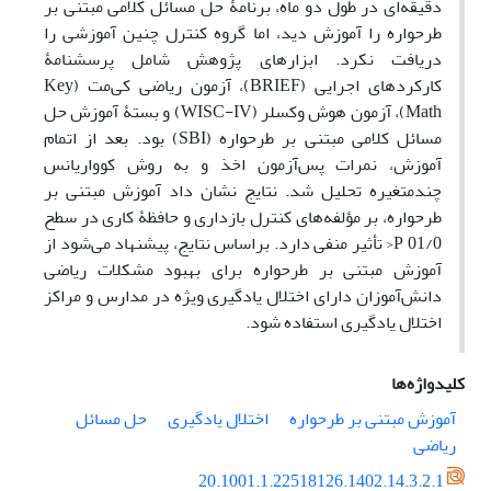
دقیقه‌ای در طول دو ماه، برنامۀ حل مسائل کلامی مبتنی بر
طرحواره را آموزش دید، اما گروه کنترل چنین آموزشی را
دریافت نکرد. ابزارهای پژوهش شامل پرسشنامۀ
کارکردهای اجرایی (BRIEF)، آزمون ریاضی کی‌مت (Key
Math)، آزمون هوش وکسلر (WISC-IV) و بستۀ آموزش حل
مسائل کلامی مبتنی بر طرحواره (SBI) بود. بعد از اتمام
آموزش، نمرات پس‌آزمون اخذ و به روش کوواریانس
چندمتغیره تحلیل شد. نتایج نشان داد آموزش مبتنی بر
طرحواره، بر مؤلفه‌های کنترل بازداری و حافظۀ کاری در سطح
01/0 P< تأثیر منفی دارد. براساس نتایج، پیشنهاد می‌شود از
آموزش مبتنی بر طرحواره برای بهبود مشکلات ریاضی
دانش‌آموزان دارای اختلال یادگیری ویژه در مدارس و مراکز
اختلال یادگیری استفاده شود.
کلیدواژه‌ها
آموزش مبتنی بر طرحواره
اختلال یادگیری
حل مسائل
ریاضی
20.1001.1.22518126.1402.14.3.2.1