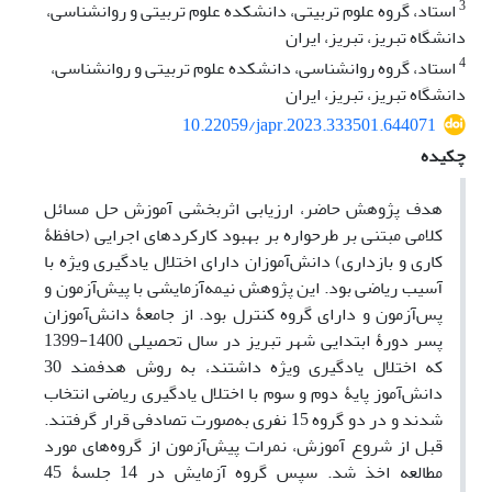
3
استاد، گروه علوم تربیتی، دانشکده علوم تربیتی و روانشناسی،
دانشگاه تبریز، تبریز، ایران
4
استاد، گروه روانشناسی، دانشکده علوم تربیتی و روانشناسی،
دانشگاه تبریز، تبریز، ایران
10.22059/japr.2023.333501.644071
چکیده
هدف پژوهش حاضر، ارزیابی اثربخشی آموزش حل مسائل
کلامی مبتنی بر طرحواره بر بهبود کارکردهای اجرایی (حافظۀ
کاری و بازداری) دانش‌آموزان دارای اختلال یادگیری ویژه با
آسیب ریاضی بود. این پژوهش نیمه‌آزمایشی با پیش‌آزمون و
پس‌آزمون و دارای گروه کنترل بود. از جامعۀ دانش‌آموزان
پسر دورۀ ابتدایی شهر تبریز در سال تحصیلی 1400-1399
که اختلال یادگیری ویژه داشتند، به روش هدفمند 30
دانش‌آموز پایۀ دوم و سوم با اختلال یادگیری ریاضی انتخاب
شدند و در دو گروه 15 نفری به‌صورت تصادفی قرار گرفتند.
قبل از شروع آموزش، نمرات پیش‌آزمون از گروه‌های مورد
مطالعه اخذ شد. سپس گروه آزمایش در 14 جلسۀ 45