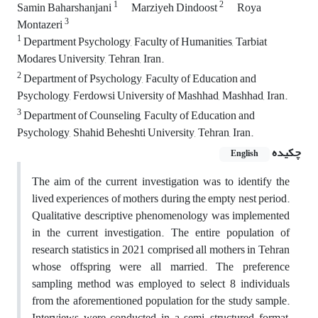
1
2
Samin Baharshanjani
Marziyeh Dindoost
Roya
3
Montazeri
1
Department Psychology, Faculty of Humanities, Tarbiat
Modares University, Tehran, Iran.
2
Department of Psychology, Faculty of Education and
Psychology, Ferdowsi University of Mashhad, Mashhad, Iran.
3
Department of Counseling, Faculty of Education and
Psychology, Shahid Beheshti University, Tehran, Iran.
چکیده
English
The aim of the current investigation was to identify the
lived experiences of mothers during the empty nest period.
Qualitative descriptive phenomenology was implemented
in the current investigation. The entire population of
research statistics in 2021 comprised all mothers in Tehran
whose offspring were all married. The preference
sampling method was employed to select 8 individuals
from the aforementioned population for the study sample.
Interviews were conducted in a semi-structured format,