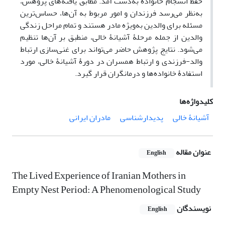
حفظ انسجام خانواده به‌دست آمد. مطابق یافته‌های پژوهش،
به‌نظر می‌رسد فرزندان و امور مربوط به آن‌ها، حساس‌ترین
مسئله برای والدین به‌ویژه مادر هستند و تمام مراحل زندگی
والدین از جمله مرحلۀ آشیانۀ خالی، منطبق بر آن‌ها تنظیم
می‌شود. نتایج پژوهش حاضر می‌تواند برای غنی‌سازی ارتباط
والد-فرزندی و ارتباط همسران در دورۀ آشیانۀ خالی، مورد
استفادۀ خانواده‌ها و درمانگران قرار گیرد.
کلیدواژه‌ها
آشیانۀ خالی
پدیدارشناسی
مادران ایرانی
عنوان مقاله
English
The Lived Experience of Iranian Mothers in
Empty Nest Period: A Phenomenological Study
نویسندگان
English