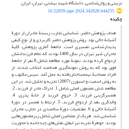
تربیتی و روان‌شناسی، دانشگاه شهید بهشتی، تهران، ایران.
10.22059/japr.2024.342828.644255
چکیده
هدف پژوهش حاضر، شناسایی تجارب زیستۀ مادران از دورۀ
آشیانۀ خالی بود. روش پژوهش حاضر کاربردی و از نوع کیفی
پدیدارشناسی تفسیری است. جامعۀ آماری پژوهش، کلیۀ
مادران شهر تهران در سال 1400 بودند که تمام فرزندانشان
ازدواج کرده بودند. نمونۀ مورد مطالعه شامل 8 نفر از جامعۀ
فوق بود که به روش نمونه‌گیری هدفمند انتخاب شدند. از
افراد مصاحبۀ نیمه‌ساختاریافته به عمل آمد. سپس مکتوب و
به روش اسمیت و اسبورن (2007) تجزیه و تحلیل شد. در این
مطالعه شش مضمون اصلی شامل 1. ادراک مادر از فرزند، 2.
همسرگزینی فرزند، 3. خروج فرزند از خانۀ پدری، 4.
والدگری بعد از ازدواج فرزند، 5. ارتباط با همسر در دورۀ
آشیانۀ خالی و 6. مقتضیات دورۀ سالمندی در تجارب مادران
شناسایی شد. هریک از مضامین اصلی شامل زیرمضمون‌هایی
بودند. جوهرۀ تجربه نیز ایفای نقش‌های چندجانبه با محوریت