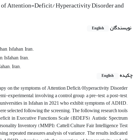
f Attention-Deficit/ Hyperactivity Disorder and
نویسندگان
English
an, Isfahan, Iran.
 Isfahan, Iran.
fahan. Iran.
چکیده
English
erapy on the symptoms of Attention Deficit/Hyperactivity Disorder
experimental, involving a control group, a pre-test, a post-test,
t universities in Isfahan in 2021 who exhibit symptoms of ADHD.
re selected following the screening. The following research tools
cit in Executive Functions Scale (BDEFS), Autistic Spectrum
ality Inventory (MMPI), Cattell Culture Fair Intelligence Test
g repeated measures analysis of variance. The results indicated