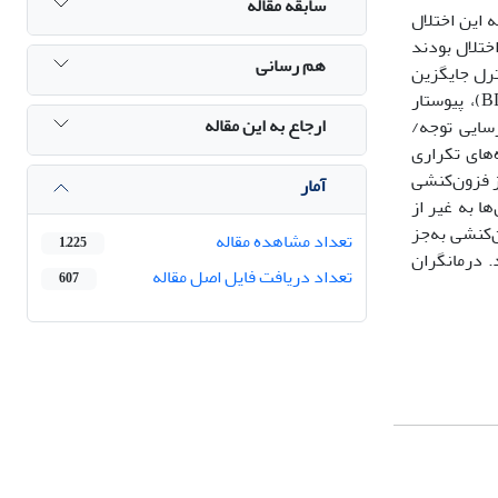
سابقه مقاله
 این اختلال
ختلال بودند
هم رسانی
گروه آزمایش و کنترل جایگزین
شدند. ابزارها پرسشنامه‌های اختلال نارسایی توجه/فزون‌کنشی بزرگسالان (BAARS-IV)، نارسایی کنش‌وری اجرایی بزرگسالان (BDEFS)، پیوستار
ارجاع به این مقاله
 مصاحبۀ تشخیصی اختلال نارسایی توجه/
 آزمون تحلیل واریانس اندازه‌های تکراری
ز فزون‌کنشی
آمار
ا به غیر از
‌کنشی به‌جز
تعداد مشاهده مقاله
1,225
. درمانگران
تعداد دریافت فایل اصل مقاله
607