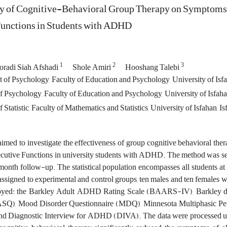
y of Cognitive-Behavioral Group Therapy on Symptoms o
Functions in Students with ADHD
1
2
3
radi Siah Afshadi
Shole Amiri
Hooshang Talebi
of Psychology, Faculty of Education and Psychology, University of Isfah
 Psychology, Faculty of Education and Psychology, University of Isfahan,
Statistic, Faculty of Mathematics and Statistics, University of Isfahan, Is
aimed to investigate the effectiveness of group cognitive behavioral th
cutive Functions in university students with ADHD. The method was semi-
onth follow-up. The statistical population encompasses all students a
signed to experimental and control groups, ten males and ten females we
yed: the Barkley Adult ADHD Rating Scale (BAARS-IV), Barkley defi
SQ), Mood Disorder Questionnaire (MDQ), Minnesota Multiphasic Person
d Diagnostic Interview for ADHD (DIVA). The data were processed usin