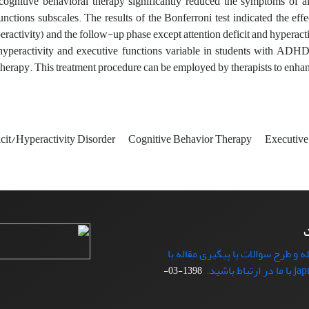
cognitive behavioral therapy significantly reduced the symptoms of a
unctions subscales. The results of the Bonferroni test indicated the effe
eractivity) and the follow-up phase except attention deficit and hyperac
hyperactivity and executive functions variable in students with ADHD
therapy. This treatment procedure can be employed by therapists to enhanc
cit/Hyperactivity Disorder
Cognitive Behavior Therapy
Executive
ت
ه و طرح سوالات یا پیگیری مقاله با
1398-03-