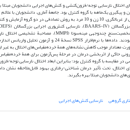
ی اختلال نارسایی توجه/فزون‌کنشی و کنش‌های اجرایی دانشجویان مبتلا به
 پیگیری یک‌ماهه با گروه کنترل بود. جامعۀ آماری، دانشجویان با علائم ا
که در شهر اصفهان سال 1400-1399 مشغول تحصیل بودند که پس از غربالگری، 10 زن و 10 مرد به روش تصادفی در دو 
اوتیسم بزرگسالان (ASQ)، غربالگری اختلال دوقطبی (MDQ)، شخصیت‌سنج چندوجهی مینه‌سوتا (MMPI)،
فزون‌کنشی (DIVA) و آزمون نابسته به فرهنگ هوش (CCFIT) بودند. داده‌ها با نرم‌افزار SPSS نسخۀ 24 و
صورت معنادار موجب کاهش نشانه‌های همۀ خرده‌مقیاس‌های اختلال به غیر ا
رونی حاکی از اثربخشی درمان در مرحلۀ پس‌آزمون برای همۀ خرده‌مقیاس‌ه
 در مقایسه با گروه کنترل بود؛ بنابراین ابعاد اختلال نارسایی توجه/فزون
ی اختلال، تحت تأثیر درمان شناختی-رفتاری بهبود قابل‌ملاحظه نشان داد
‌های دانشجویان مبتلا بهره بگیرند.
تاری گروهی
نارسایی کنش‌های اجرایی