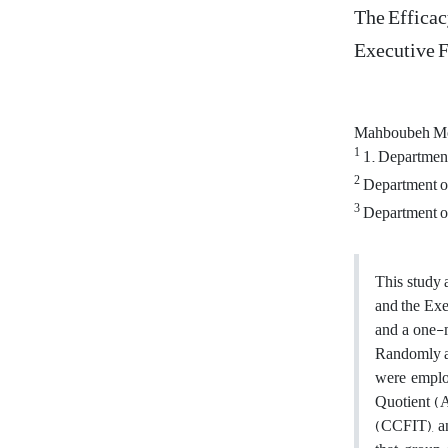
The Efficac
Executive 
Mahboubeh Mo
1
1. Department 
2
Department of
3
Department of 
This study 
and the Exe
and a one-m
Randomly as
were emplo
Quotient (A
(CCFIT), an