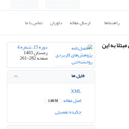
ورود به سامانه
ثبت نام
راهنماها
ارسال مقاله
داوران
تماس با ما
بتلا به این
دوره 15، شماره 4
زمستان 1403
صفحه
261-282
فایل ها
XML
اصل مقاله
1.06 M
چکیده تفصیلی