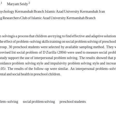
1
2
e
Maryam Seidy
ychology, Kermanshah Branch, Islamic Azad University, Kermanshah, Iran
 Researchers Club of Islamic Azad University, Kermanshah Branch
 solvingis a process that children are trying to find effective and adaptive solution
 the effect of problem-solving skills training on social problem solving of preschoo
group. 30 preschool students were selected by available sampling method. They 
 revised list social problem of D’Zurilla (2004) were used to measure social pr
s study support the use of interpersonal problem solving. The results showed that p
voidance problem solving style and impulsivity problem solving style and increas
0.05). The results of the follow-up were similar. An interpersonal problem-so
tal and social health in preschool children.
oblem-solving
social problem solving
preschool students