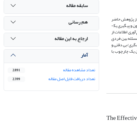
سابقه مقاله
ف از پژوهش حاضر
هم رسانی
بررسی اثربخشی آموزش برنامه حل مسئله بین فردی بر حل مسئله اجتماعی دانش آموزان پیش دبستانی بود. روش پژوهش شبه آزمایشی، با طرح پیش‌آزمون، پس‌آزمون و پیگیری یک­­
ع‌آوری اطلاعات از
ارجاع به این مقاله
ی حل مسئله بین فردی
شگری/بی دقتی و
ین فردی به‌عنوان یک چارچوب با
آمار
تعداد مشاهده مقاله
2,891
تعداد دریافت فایل اصل مقاله
2,399
The Effectiv