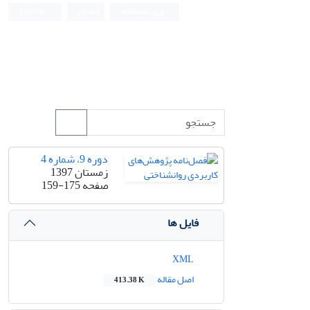
ورود به سامانه
ثبت نام
English
دوره 9، شماره 4
زمستان 1397
صفحه
159-175
فایل ها
XML
اصل مقاله
413.38 K