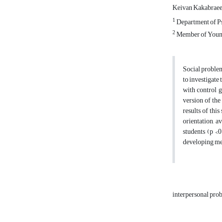
Keivan Kakabrae
1
Department of Ps
2
Member of Young
Social problem
to investigate
with control 
version of the
results of thi
orientation, a
students (p <
developing men
interpersonal pr