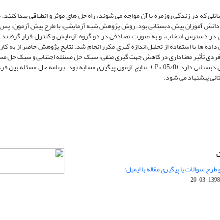
لی که در زندگی روزمره با آن مواجه می­ شوند، راه­ حل ­های موثر و انطباقی پیدا کنن
انش آموزان پیش دبستانی بود. روش پژوهش شبه آزمایشی، با طرح پیش ‌آزمون، پس‌ 
 به ‌صورت نمونه ‌گیری در دسترس انتخاب، و به ‌صورت تصادفی در دو گروه آزمایش و کنترل قرار گرفتن
یلا (2004) استفاده شد. تجزیه‌ و تحلیل داده‌ ها با استفاده از تحلیل اندازه ­گیری مکرر انجام شد. نتایج پژوهش حاضر از
ین فردی تأثیر معناداری در کاهش جهت گیری منفی، سبک حل مسئله اجتنابی و سبک حل م
بی دقتی و افزایش جهت ­گیری مثبت و سبک حل مسئله منطقی دانش آموزان پیش دبستانی دارد (05/0 >P ). نتایج آزمون پیگیری مشابه بود. برنا
نی پیشنهاد می ‌شود.
ت
 طرح سوالات یا پیگیری مقاله با ایمیل:
1398-03-20