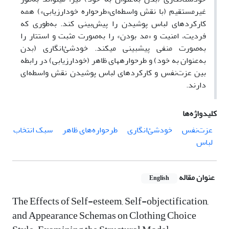
غیرمستقیم (با نقش واسطه‌ای«طرحواره خودارزیابی») همه
کارکردهای لباس پوشیدن را پیش‌بینی کند. به‌طوری که
فردیت، امنیت و «مد بودن» را به‌صورت مثبت و استتار را
به‌صورت منفی پیش­بینی می­کند. خودشئ‌انگاری (بدن
به‌عنوان به خود) و طرحواره­های ظاهر (خودارزیابی) در رابطه
بین عزت‌نفس و کارکردهای لباس پوشیدن نقش واسطه‌ای
دارند.
کلیدواژه‌ها
عزت‌نفس
خودشئ‌انگاری
طرحواره‌های ظاهر
سبک انتخاب
لباس
عنوان مقاله
English
The Effects of Self-esteem, Self-objectification,
and Appearance Schemas on Clothing Choice