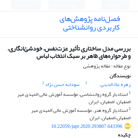
English
ورود به سامانه
ثبت نام
فصل‌نامه پژوهش‌های
کاربردی روانشناختی
بررسی مدل ساختاری تأثیر عزت‌نفس، خودشئ‌انگاری،
و طرحواره‌های ظاهر بر سبک انتخاب لباس
نوع مقاله : مقاله پژوهشی
نویسندگان
2
1
زهره علاءالدینی
سودابه حسن نژاد
1
استادیار گروه رواننشاسی، مؤسسه آموزش عالی المهدی مهر
اصفهان، اصفهان، ایران
2
استادیار گروه هنر، مؤسسه آموزش عالی المهدی مهر
اصفهان،اصفهان، ایران
10.22059/japr.2020.293807.643396
چکیده