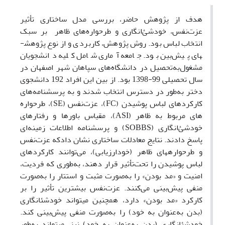
هدف از پژوهش حاضر، بررسی مدل ساختاری تأثیر
عزت‌نفس، خودشئ‌انگاری و طرحواره‌های ظاهر بر سبک
انتخاب لباس بود. روش پژوهش، کاربردی و از نوع پژوهش­
های پیش‌بین بود. جامعه آماری شامل کلیه دانشجویان
مشغول‌به‌تحصیل در دانشگاه‌های سپاهان شهر اصفهان در
سال تحصیلی 99-1398 بود. از بین این افراد 192 دانشجوی
دختر به‌طور در دسترس انتخاب شدند و به پرسشنامه‌های
کارکردهای لباس پوشیدن (FC)، عزت‌نفس (SE)، طرحواره
های مربوط به ظاهر (ASI)، مقیاس باورها و رفتارهای
خودشئ‌انگاری (SOBBS) و پرسشنامه اطلاعات زمینه‌ای
پاسخ دادند. نتایج معادلات ساختاری نشان دادکه عزت‌نفس
و طرحواره­های ظاهر (خودارزیابی)، می‌توانند کارکردهای
لباس پوشیدن را تحت‌تأثیر قرار دهند، به‌طوری که فردیت،
امنیت و «مد بودن» را به‌صورت مثبت و استتار را به‌صورت
منفی پیش‌بینی می‌کنند. عزت‌نفس بیشترین تأثیر را بر
کارکرد «مد بودن» دارد، همچنین می­تواند خودشئ­انگاری
(بدن به‌عنوان به خود) را به‌صورت منفی پیش‌بینی کند.
خودشئ­انگاری (بدن به‌‌عنوان به خود) نیز، می­تواند به‌طور