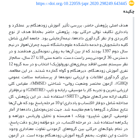
https://doi.org/10.22059/japr.2020.298249.643445
چکیده
هدف اصلی پژوهش حاضر، بررسی تأثیر آموزش زودهنگام بر عملکرد و
یادداری تکلیف توالی حرکتی بود. پژوهش حاضر به‌لحاظ هدف از نوع
کاربردی و از نظر گردآوری داده‌ها، نیمه‌آزمایشی بود. جامعه آماری شامل
کلیه دانشجویان و خدمه دانشکده علوم دانشگاه شهید چمران اهواز در نیم
سال دوم 1397 بودند که از بین آن‌ها به روش نمونه‌گیری هدفمند و در
دسترس، 36 آزمودنی پسر راست دست، دامنه سنی 18 تا 27 سال، سالم از
نظر سیستم عصبی (فاقد بیماری‌های نورولوژیک) انتخاب و در سه گروه 12
نفری آموزش زودهنگام، دیرهنگام و گواه گمارده شدند. در این مطالعه،
برای گردآوری اطلاعات و ارزیابی نمونه‌ها از پرسشنامه سلامت عمومی
(GHQ)، آزمون مختصر وضعیت روانی- شناختی (MMSE)، مقیاس کلی
ارزیابی تمرین و تجربه کار با موسیقی، رایانه و تایپ (GIMTRE) و نرم‌افزار
تکلیف ارائه محرک‌های متوالی (SRTT) استفاده شد. در این پژوهش، کل
مداخله شامل دو فاز (اکتساب و یادداری) و 10 مرحله پاسخ بود که طی آن‌ها
نتایج عملکرد گروه‌ها با هم مقایسه شد. جهت تجزیه‌وتحلیل داده‌ها از آمار
توصیفی، آزمون شاپیرو- ویلک، t همبسته و تحلیل واریانس دوراهه و
یک‌راهه استفاده شد. در مرحله اکتساب، در دو مؤلفه زمان و دقت پاسخ،
در تمام بلوک‌های حرکتی بین گروه‌های آزمودنی تفاوت معناداری وجود
داشت و این تفاوت، به‌نفع گروه آموزش زودهنگام بوده است. در آزمون