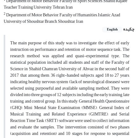
Department of Motor Behavior, Faculty of Sport Sciences, Shahid Rajaee
Teacher Training University, Tehran, Iran
2
Department of Motor Behavior, Faculty of Humanities, Islamic Azad
University of Shoushtar Branch, Shoushtar, Iran
چکیده
English
The main purpose of this study was to investigate the effect of early
instruction on performance and retention of motor sequence task. The
research method was applied and quasi-experimental type. The
statistical population included all students and staff of the Faculty of
Science in Shahid Chamran University of Ahvaz in the second half of
2017, that among them, 36 right-handed subjects, aged 18 to 27 years,
indicating healthy nervous system (lack of neurological diseases) were
selected using purposeful and available sampling method. They were
divided into three groups of 12 subjects, including the early training, late
training, and control group. In this study, General Health Questionnaire
(GHQ), Mini Mental State Examination (MMSE), General Index of
Musical Training and Related Experience (GIMTRE), and Serial
Reaction Time Task (SRTT) software were used to collect information
and evaluate the samples. The intervention consisted of two phases
(acquisition and retention) and 10 stages for response to sequential