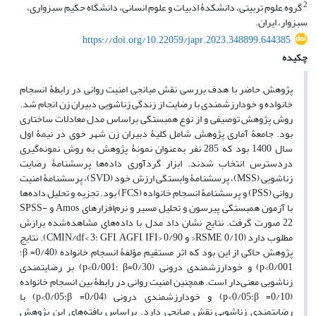
2
گروه علوم تربیتی، دانشکدۀ ادبیات و علوم انسانی، دانشگاه حکیم سبزواری،
سبزوار، ایران.
https://doi.org/10.22059/japr.2023.348899.644385
چکیده
پژوهش حاضر با هدف بررسی نقش میانجی امنیت روانی در رابطۀ انسجام
خانواده و خودارزشمندی با رضایت از زندگی زناشویی دبیران زن انجام شد.
روش پژوهش توصیفی و از نوع همبستگی براساس مدل معادلات ساختاری
بود. جامعۀ آماری پژوهش شامل کلیۀ دبیران زن شهر خوی در نیمۀ اول
سال 1400 بود که 285 نفر به‌عنوان نمونۀ پژوهش به روش نمونه‌گیری
دردسترس انتخاب شدند. ابزار گردآوری داده‌ها پرسشنامۀ رضایت
زناشویی (MSS)، پرسشنامۀ وابستگی ارزش خود (SVD)، پرسشنامۀ امنیت
روانی (PSS) و پرسشنامۀ انسجام خانواده (FCS) بود. تجزیه و تحلیل داده‌ها
با آزمون همبستگی پیرسون و تحلیل مسیر و نرم‌افزارهای Amos و SPSS-
22 صورت گرفت. نتایج نشان داد مدل با داده‌های مشاهده‌شده برازش
مطلوب دارد (0/10 RSME< و 0/90 <GFI, AGFI, IFI ؛3 >CMIN/df). نتایج
پژوهش حاکی از این بود که اثر مستقیم مؤلفۀ انسجام خانواده (0/40= β؛
0/001>p) و خودارزشمندی درونی (0/30=β ؛0/001>p) بر رضایتمندی
زناشویی معنی‌دار است. همچنین امنیت روانی در رابطۀ بین انسجام خانواده
(0/10= β؛0/05>p) و خودارزشمندی درونی (0/04= β؛0/05>p) با
رضایتمندی زناشویی نقش میانجی دارد. براساس یافته‌های این پژوهش