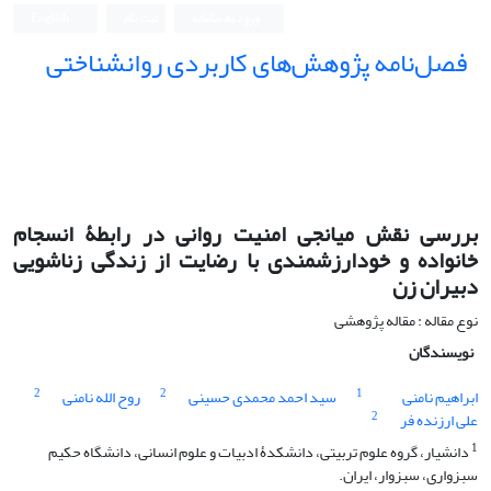
ورود به سامانه
ثبت نام
English
فصل‌نامه پژوهش‌های کاربردی روانشناختی
بررسی نقش میانجی امنیت روانی در رابطۀ انسجام
خانواده و خودارزشمندی با رضایت از زندگی زناشویی
دبیران زن
نوع مقاله : مقاله پژوهشی
نویسندگان
2
2
1
ابراهیم نامنی
سید احمد محمدی حسینی
روح الله نامنی
2
علی ارزنده فر
1
دانشیار، گروه علوم تربیتی، دانشکدۀ ادبیات و علوم انسانی، دانشگاه حکیم
سبزواری، سبزوار، ایران.