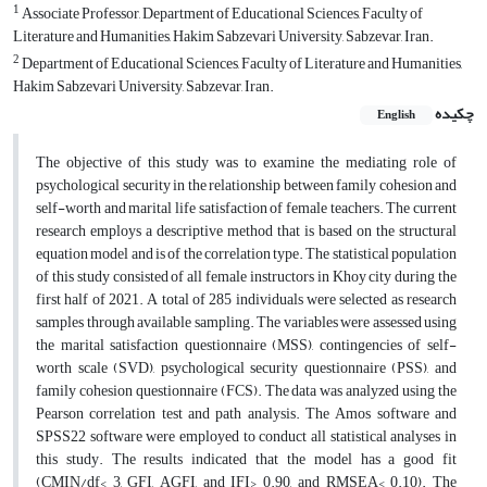
1
Associate Professor, Department of Educational Sciences, Faculty of
Literature and Humanities, Hakim Sabzevari University, Sabzevar, Iran.
2
Department of Educational Sciences, Faculty of Literature and Humanities,
Hakim Sabzevari University, Sabzevar, Iran.
چکیده
English
The objective of this study was to examine the mediating role of
psychological security in the relationship between family cohesion and
self-worth and marital life satisfaction of female teachers. The current
research employs a descriptive method that is based on the structural
equation model and is of the correlation type. The statistical population
of this study consisted of all female instructors in Khoy city during the
first half of 2021. A total of 285 individuals were selected as research
samples through available sampling. The variables were assessed using
the marital satisfaction questionnaire (MSS), contingencies of self-
worth scale (SVD), psychological security questionnaire (PSS), and
family cohesion questionnaire (FCS). The data was analyzed using the
Pearson correlation test and path analysis. The Amos software and
SPSS22 software were employed to conduct all statistical analyses in
this study. The results indicated that the model has a good fit
(CMIN/df< 3, GFI, AGFI, and IFI> 0.90, and RMSEA< 0.10). The