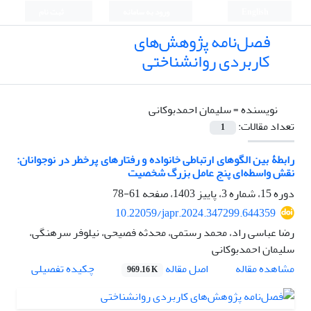
English
ورود به سامانه
ثبت نام
فصل‌نامه پژوهش‌های
کاربردی روانشناختی
نویسنده =
سلیمان احمدبوکانی
تعداد مقالات:
1
رابطۀ بین الگوهای ارتباطی خانواده و رفتارهای پرخطر در نوجوانان:
نقش واسطه‌ای پنج عامل بزرگ شخصیت
دوره 15، شماره 3، پاییز 1403، صفحه
61-78
10.22059/japr.2024.347299.644359
رضا عباسی راد، محمد رستمی، محدثه فصیحی، نیلوفر سرهنگی،
سلیمان احمدبوکانی
اصل مقاله
مشاهده مقاله
چکیده تفصیلی
969.16 K