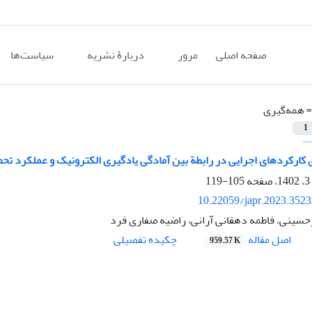
صفحه اصلی
مرور
دربارۀ نشریه
سیاست‌ها
=
همه‌گیری
1
کارکردهای اجرایی در رابطة بین آمادگی یادگیری الکترونیک و عملکرد تح
105-119
10.22059/japr.2023.352
سینی، فاطمه دهقانی آرانی، راضیه صفاری فرد
اصل مقاله
چکیده تفصیلی
959.57 K