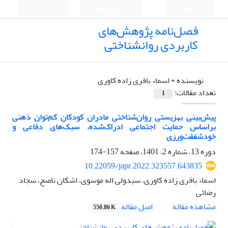
English
ورود به سامانه
ثبت نام
فصل‌نامه پژوهش‌های
کاربردی روانشناختی
نویسنده =
اسماء باقری زاده کاوری
تعداد مقالات:
1
پیش‌بینی بهزیستی روان‌شناختی مادران کودکان کم‌توان ‌ذهنی
براساس حمایت اجتماعی ادراک‌شده، سبک‌های دفاعی و
خودشفقت‌ورزی
دوره 13، شماره 2، 1401، صفحه
157-174
10.22059/japr.2022.323557.643835
اسماء باقری زاده کاوری، سیدولی اله موسوی، اشکان ناصح، سجاد
رضائی
اصل مقاله
مشاهده مقاله
550.86 K