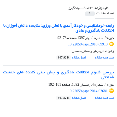
کلیدواژه‌ها =
اختلالات یادگیری
تعداد مقالات:
2
رابطه خودتنظیمی و خودکارآمدی با تعلل ورزی: مقایسه دانش آموزان با
اختلالات یادگیری و عادی
دوره 9، شماره 1، بهار 1397، صفحه
73-92
10.22059/japr.2018.69910
زهرا نقش، زﻫﺮا رﻣﻀﺎﻧﯽ ﺧﻤﺴﯽ
مشاهده مقاله
اصل مقاله
907.92 K
بررسی شیوع اختلالات یادگیری و پیش بینی کننده های جمعیت
شناختی
دوره 4، شماره 4، زمستان 1392، صفحه
181-192
10.22059/japr.2014.63681
مشاهده مقاله
اصل مقاله
501.52 K