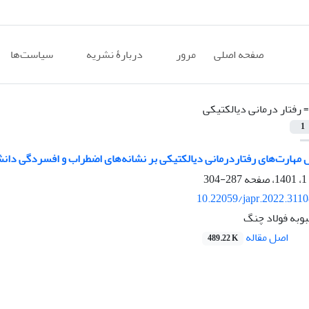
صفحه اصلی
مرور
دربارۀ نشریه
سیاست‌ها
=
رفتار درمانی دیالکتیکی
1
مهارت‌های رفتاردرمانی دیالکتیکی بر نشانه‌های اضطراب و افسردگی دانش
287-304
10.22059/japr.2022.311
بوبه فولاد چنگ
اصل مقاله
489.22 K