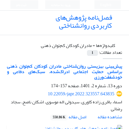
English
ورود به سامانه
ثبت نام
فصل‌نامه پژوهش‌های
کاربردی روانشناختی
کلیدواژه‌ها =
مادران کودکان کم‌توان ‌ذهنی
تعداد مقالات:
1
پیش‌بینی بهزیستی روان‌شناختی مادران کودکان کم‌توان ‌ذهنی
براساس حمایت اجتماعی ادراک‌شده، سبک‌های دفاعی و
خودشفقت‌ورزی
دوره 13، شماره 2، 1401، صفحه
157-174
10.22059/japr.2022.323557.643835
اسماء باقری زاده کاوری، سیدولی اله موسوی، اشکان ناصح، سجاد
رضائی
اصل مقاله
مشاهده مقاله
550.86 K