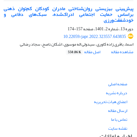
پیش‌بینی بهزیستی روان‌شناختی مادران کودکان کم‌توان ‌ذهنی
براساس حمایت اجتماعی ادراک‌شده، سبک‌های دفاعی و
خودشفقت‌ورزی
دوره 13، شماره 2، 1401، صفحه
157-174
10.22059/japr.2022.323557.643835
اسماء باقری زاده کاوری، سیدولی اله موسوی، اشکان ناصح، سجاد رضائی
مشاهده مقاله
اصل مقاله
550.86 K
صفحه اصلی
درباره نشریه
اعضای هیات تحریریه
ارسال مقاله
تماس با ما
نقشه سایت
اخبار و اعلانات