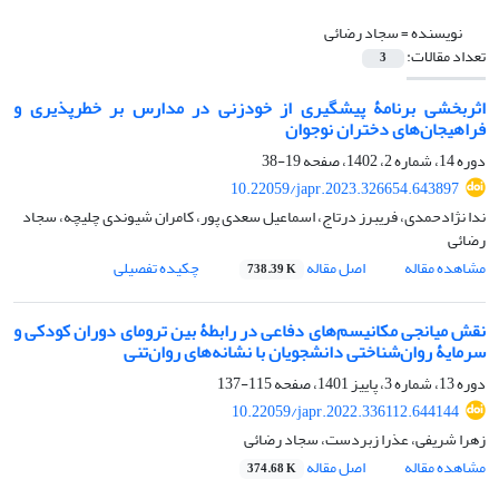
نویسنده =
سجاد رضائی
تعداد مقالات:
3
اثربخشی برنامۀ پیشگیری از خودزنی در مدارس بر خطرپذیری و
فراهیجان‌های دختران نوجوان
دوره 14، شماره 2، 1402، صفحه
19-38
10.22059/japr.2023.326654.643897
ندا نژادحمدی، فریبرز درتاج، اسماعیل سعدی پور، کامران شیوندی چلیچه، سجاد
رضائی
مشاهده مقاله
اصل مقاله
چکیده تفصیلی
738.39 K
نقش میانجی مکانیسم‌های دفاعی در رابطۀ بین ترومای دوران کودکی و
سرمایۀ روان‌شناختی دانشجویان با نشانه‌های روان‌تنی
دوره 13، شماره 3، پاییز 1401، صفحه
115-137
10.22059/japr.2022.336112.644144
زهرا شریفی، عذرا زبردست، سجاد رضائی
مشاهده مقاله
اصل مقاله
374.68 K