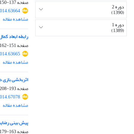
صفحه
137-150
دوره 2
2014.63664
(1390)
مشاهده مقاله
دوره 1
(1389)
رابطه ابعاد کم
صفحه
151-162
2014.63665
مشاهده مقاله
اثربخشی بازی در
صفحه
193-208
2014.67078
مشاهده مقاله
پیش بینی رضایت
صفحه
163-179