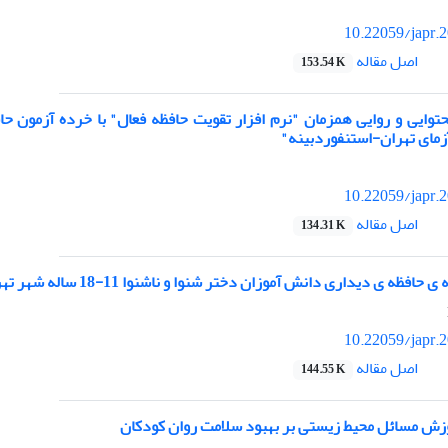
10.22059/japr.
اصل مقاله
153.54 K
توایی و روایی همزمان "نرم افزار تقویت حافظه فعال" با خرده آزمون حا
مای تهران-استنفوردبینه"
10.22059/japr.
اصل مقاله
134.31 K
فظه ی دیداری دانش آموزان دختر شنوا و ناشنوا 11-18 ساله شهر تهران
10.22059/japr.
اصل مقاله
144.55 K
وزش مسائل محیط زیستی بر بهبود سلامت روان کودکان