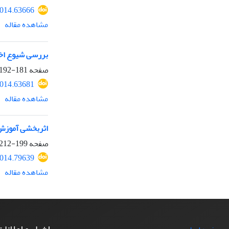
2014.63666
مشاهده مقاله
بررسی شیوع اخت
صفحه
181-192
2014.63681
مشاهده مقاله
اثر‌بخشی آموزش
صفحه
199-212
2014.79639
مشاهده مقاله