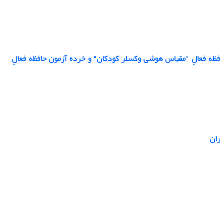
فظه فعالِ "مقیاس هوشی وکسلر کودکان" و خرده آزمون‌ حافظه فعالِ