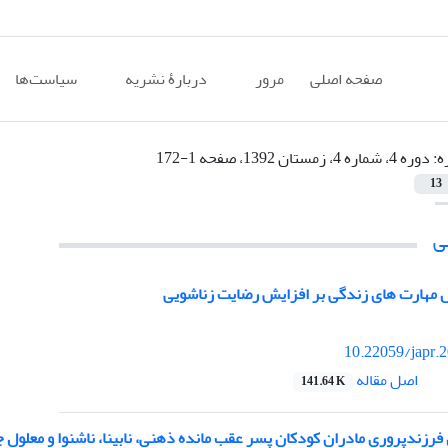
صفحه اصلی
مرور
دربارۀ نشریه
سیاست‌ها
ه:
دوره 4، شماره 4، زمستان 1392، صفحه 1-172
13
ی
مهارت های زندگی بر افزایش رضایت زناشویی
10.22059/japr.
اصل مقاله
141.64 K
زندپروری مادرانِ کودکانِ پسر عقب مانده ذهنی، نابینا، ناشنوا و معلو