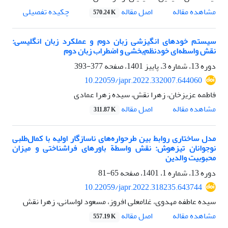
اصل مقاله
مشاهده مقاله
چکیده تفصیلی
570.24 K
سیستم خودهای انگیزشی زبان دوم و عملکرد زبان انگلیسی:
نقش واسطه‌ای خودنظم‌بخشی و اضطراب زبان دوم
دوره 13، شماره 3، پاییز 1401، صفحه
377-393
10.22059/japr.2022.332007.644060
فاطمه عزیزخان، زهرا نقش، سیده زهرا عمادی
اصل مقاله
مشاهده مقاله
311.87 K
مدل ساختاری روابط بین طرحواره‌های ناسازگار اولیه با کمال‌طلبی
نوجوانان تیزهوش: نقش واسطة باورهای فراشناختی و میزان
محبوبیت والدین
دوره 13، شماره 1، 1401، صفحه
65-81
10.22059/japr.2022.318235.643744
سیده عاطفه مهدوی، غلامعلی افروز، مسعود لواسانی، زهرا نقش
اصل مقاله
مشاهده مقاله
557.19 K