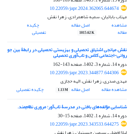
10.22059/japr.2024.362065.644674
مهتاب بابائیان، سمیه شاهمرادی، زهرا نقش
اصل مقاله
مشاهده
چکیده
مقاله
تفصیلی
1015.62 K
نقش میانجی اشتیاق تحصیلی و بهزیستی تحصیلی در رابطۀ بین جو
روانی-اجتماعی کلاس و تاب‌آوری تحصیلی
دوره 14، شماره 3، 1402، صفحه
143-162
10.22059/japr.2023.344877.644306
مهدی صدری، زهرا نقش، الهه حجازی
اصل مقاله
مشاهده مقاله
چکیده تفصیلی
1.13 M
شناسایی مؤلفه‌های بافتی در مدرسۀ تاب‌آور: مروری نظام‌مند.
دوره 14، شماره 1، 1402، صفحه
15-30
10.22059/japr.2023.343533.644275
لیلا افضلی، سیمین حسینیان، زهرا نقش