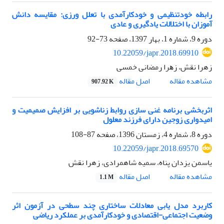
رابطه خودتنظیمی و خودکارآمدی با تعلل ورزی: مقایسه دانش
آموزان با اختلالات یادگیری و عادی
دوره 9، شماره 1، بهار 1397، صفحه
73-92
10.22059/japr.2018.69910
زهرا نقش، زﻫﺮا رﻣﻀﺎﻧﯽ ﺧﻤﺴﯽ
اصل مقاله
مشاهده مقاله
907.92 K
اثربخشی برنامه غنی سازی روابط زناشویی بر افزایش صمیمیت و
امیدواری زوجین دارای فرزند معلول
دوره 8، شماره 4، زمستان 1396، صفحه
87-108
10.22059/japr.2018.69570
یاسمن یزدان پناه، سمیه شاهمرادی، زهرا نقش
اصل مقاله
مشاهده مقاله
1.1 M
کاربرد مدل یابی معادلات ساختاری چند سطحی در آزمون اثر
وضعیت اجتماعی-اقتصادی و خودکارآمدی بر عملکرد ریاضی