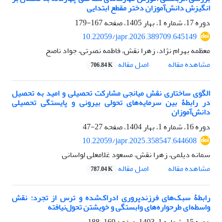
انگیزش دانش‌آموزان ‏دختر مقطع ابتدایی ‏
دوره 17، شماره 1، بهار 1405، صفحه
167-179
10.22059/japr.2026.389709.645149
معظمه بهرام نژاد، زهرا نقش، فاطمه نصرتی، جواد ناصح
اصل مقاله
مشاهده مقاله
706.84 K
الگوی ساختاری نقش میانجی مشارکت تحصیلی و امید به تحصیل
در رابطۀ بین سرمایه‌های تحولی بیرونی و پایستگی تحصیلی
دانش‌آموزان
دوره 16، شماره 1، بهار 1404، صفحه
27-47
10.22059/japr.2025.358547.644608
سمانه دیلمی، زهرا نقش، مسعود غلامعلی لواسانی
اصل مقاله
مشاهده مقاله
787.04 K
رابطۀ سبک‌های فرزندپروری ادراک‌شده و ترس از تجرد: نقش
واسطه‌ای طرحواره‌های وابستگی و خویشتن تحول‌نیافته
دوره 15، شماره 1، 1403، صفحه
169-188