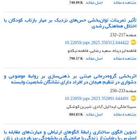
مشاهده مقاله
اصل مقاله
740.09 K
تأثیر تمرینات توان‌بخشی حس‌های نزدیک بر مهار بازتاب کودکان با
اختلال هماهنگی رشدی
صفحه
217-232
10.22059/japr.2025.350312.644422
فاطمه ایزدپناه، سعید رضایی، فاطمه نیکخو
مشاهده مقاله
اصل مقاله
798.57 K
اثربخشی گروه‌درمانی مبتنی بر ذهنی‌سازی بر روابط موضوعی و
دشواری در تنظیم هیجان در افراد دارای نشانگان شخصیت وابسته
صفحه
233-250
10.22059/japr.2023.352891.644491
سهیلا ملکی، لیدا لیل آبادی، شیرین کوشکی
مشاهده مقاله
اصل مقاله
884.83 K
تدوین الگوی ساختاری رابطۀ الگوهای ارتباطی و مهارت‌های مقابله با
استرس با رضایت از زندگی با میانجی‌گری بخشودگی بین‌فردی در زنان