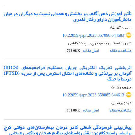
تأثیر آموزش ذهن‌آگاهی بر بخشش و همدلی نسبت به دیگران در میان
دانش‌آموزان دارای رفتار قلدری
صفحه
47-64
10.22059/japr.2025.357096.644583
شهروز نعمتی، رحیم بدری، سپیده کاظمی
مشاهده مقاله
اصل مقاله
722.08 K
اثربخشی تحریک الکتریکی جریان مستقیم فراجمجمه‌ای (tDCS)
آنودال بر بی‌لذتی و نشانه‌های اختلال استرس پس از ضربه (PTSD)
مرتبط با جنگ
صفحه
65-79
10.22059/japr.2023.358885.644613
مهدی رضایی
مشاهده مقاله
اصل مقاله
781.89 K
پیش‌بینی فرسودگی شغلی کادر درمان بیمارستان‌های دولتی کرج
براساس استحکام من: نقش واسطه‌ای تنظیم هیجان و ناگویی هیجانی