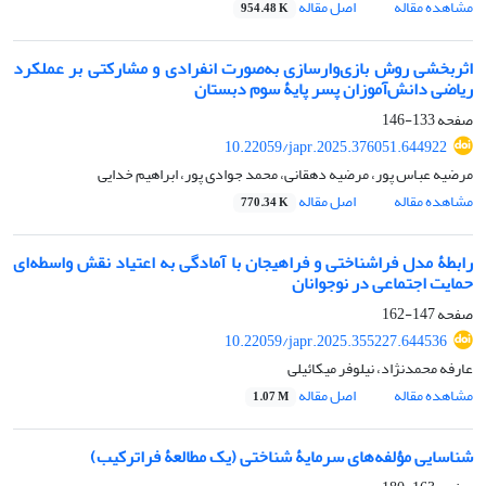
مشاهده مقاله
اصل مقاله
954.48 K
اثربخشی روش بازی‌وارسازی به‌صورت انفرادی و مشارکتی بر عملکرد
ریاضی دانش‌آموزان پسر پایۀ سوم دبستان
صفحه
133-146
10.22059/japr.2025.376051.644922
مرضیه عباس پور، مرضیه دهقانی، محمد جوادی پور، ابراهیم خدایی
مشاهده مقاله
اصل مقاله
770.34 K
رابطۀ مدل فراشناختی و فراهیجان با آمادگی به اعتیاد نقش واسطه‌ای
حمایت اجتماعی در نوجوانان
صفحه
147-162
10.22059/japr.2025.355227.644536
عارفه محمدنژاد، نیلوفر میکائیلی
مشاهده مقاله
اصل مقاله
1.07 M
شناسایی مؤلفه‌های سرمایۀ شناختی (یک مطالعۀ فراترکیب)