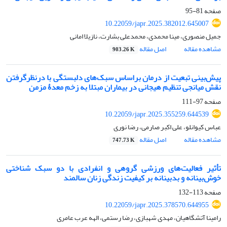
صفحه
81-95
10.22059/japr.2025.382012.645007
جمیل منصوری، مینا محمدی، محمدعلی بشارت، نازیلا امانی
مشاهده مقاله
اصل مقاله
903.26 K
پیش‌بینی تبعیت از درمان براساس سبک‌های دلبستگی با درنظرگرفتن
نقش میانجی تنظیم هیجانی در بیماران مبتلا به زخم معدۀ مزمن
صفحه
97-111
10.22059/japr.2025.355259.644539
عباس کیوانلو، علی اکبر صارمی، رضا نوری
مشاهده مقاله
اصل مقاله
747.73 K
تأثیر فعالیت‌های ورزشی گروهی و انفرادی با دو سبک شناختی
خوش‌بینانه و بدبینانه بر کیفیت زندگی زنان سالمند
صفحه
113-132
10.22059/japr.2025.378570.644955
رامینا آتشگاهیان، مهدی شهبازی، رضا رستمی، الهه عرب عامری