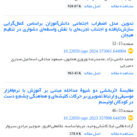
مشاهده مقاله
اصل مقاله
920.07 K
تدوین مدل اضطراب اجتماعی دانش‌آموزان براساس کمال‌گرایی
سازش‌نایافته و اجتناب تجربه‌ای با نقش واسطه‌ای دشواری در تنظیم
هیجان
صفحه
15-32
10.22059/japr.2024.375061.644904
محمد حاتمی نژاد، محمدرضا نوروزی همایون، مسعود صادقی، اسماعیل صدری
دمیرچی
مشاهده مقاله
اصل مقاله
963.45 K
مقایسۀ اثربخشی دو شیوۀ مداخله مبتنی بر آموزش با نرم‌افزار
موسیقی و ارتباط تصویری بر حرکات کلیشه‌ای و هماهنگی چشم و دست
در کودکان اوتیسم
صفحه
33-46
10.22059/japr.2023.357898.644599
آزاده طالبی، لیلا ;کاشانی وحید، مریم اساسه، غلامعلی افروز، منوچهر مرادی سبزوار
مشاهده مقاله
اصل مقاله
578.9 K