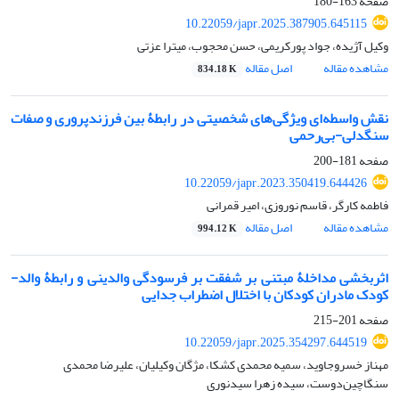
صفحه
163-180
10.22059/japr.2025.387905.645115
وکیل آژیده، جواد پورکریمی، حسن محجوب، میترا عزتی
مشاهده مقاله
اصل مقاله
834.18 K
نقش واسطه‌ای ویژگی‌های شخصیتی در رابطۀ بین فرزندپروری و صفات
سنگدلی-بی‌رحمی
صفحه
181-200
10.22059/japr.2023.350419.644426
فاطمه کارگر، قاسم نوروزی، امیر قمرانی
مشاهده مقاله
اصل مقاله
994.12 K
اثربخشی مداخلۀ مبتنی بر شفقت بر فرسودگی والدینی و رابطۀ والد-
کودک مادران کودکان با اختلال اضطراب جدایی
صفحه
201-215
10.22059/japr.2025.354297.644519
مهناز خسروجاوید، سمیه محمدی کشکا، مژگان وکیلیان، علیرضا محمدی
‌سنگاچین‌‌دوست، سیده زهرا سیدنوری