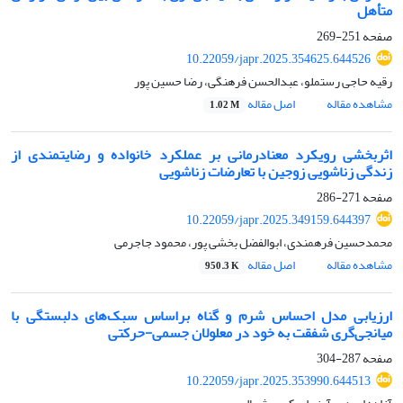
متأهل
صفحه
251-269
10.22059/japr.2025.354625.644526
رقیه حاجی رستملو، عبدالحسن فرهنگی، رضا حسین پور
مشاهده مقاله
اصل مقاله
1.02 M
اثربخشی رویکرد معنادرمانی بر عملکرد خانواده و رضایتمندی از
زندگی زناشویی زوجین با تعارضات زناشویی
صفحه
271-286
10.22059/japr.2025.349159.644397
محمدحسین فرهمندی، ابوالفضل بخشی پور، محمود جاجرمی
مشاهده مقاله
اصل مقاله
950.3 K
ارزیابی مدل احساس شرم و گناه براساس سبک‌های دلبستگی با
میانجی‌گری شفقت به خود در معلولان جسمی-حرکتی
صفحه
287-304
10.22059/japr.2025.353990.644513