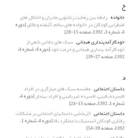
خ
خانواده
رابطه بین رضایت زناشویی مادران و اختلال های
اضطرابی کودکان در خانواده های سالم، آشفته و طلاق
[دوره
4، شماره 3، 1392، صفحه 15-28]
خودکارآمدپنداری هیجانی
سبک های دفاعی تابعی از
خودکارآمد پنداری هیجانی و حرمت خود
[دوره 4، شماره 4،
1392، صفحه 27-39]
د
داستان اجتماعی
مقایسه سبک های مهارگری در افراد
افسرده بالینی، افسرده غیربالینی و افراد بهنجار
[دوره 4،
شماره 1، 1392، صفحه 13-24]
داستان اجتماعی
اثربخشی داستان‏های اجتماعی بر مشکلات
رفتاری کودکان اتیستیک با عملکرد بالا
[دوره 4، شماره 1،
1392، صفحه 39-54]
دانشجو
بررسی دلایل افزایش یا کاهش میزان دینداری