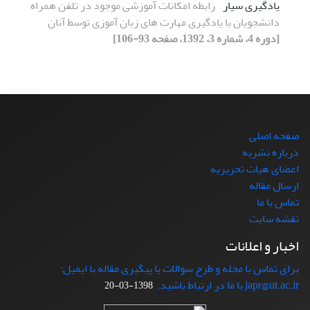
یادگیری سیار
رابطه امکانات آموزشی موجود در تلفن همراه
دانشجویان با یادگیری مهارت های زبان آموزی توسط آنان
[دوره 4، شماره 3، 1392، صفحه 93-106]
صفحه اصلی
درباره نشریه
اعضای هیات تحریریه
ارسال مقاله
تماس با ما
نقشه سایت
اخبار و اعلانات
برای تماس با مجله و طرح سوالات یا پیگیری مقاله با ایمیل:
japr@ut.ac.ir با ما در ارتباط باشید.
1398-03-20