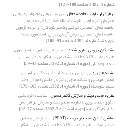
شماره 4، 1392، صفحه 109-121]
نرم افزار تقویت حافظه فعال
بررسی روایی محتوایی و روایی
همزمان "نرم افزار تقویت حافظه فعال" با خرده آزمون
حافظه فعالِ "مقیاس هوشی وکسلر کودکان" و خرده آزمون‌
حافظه فعالِ "مقیاس هوش آزمای تهران-استنفوردبینه"
[دوره 4، شماره 4، 1392، صفحه 93-108]
نشانگان درونی ‌سازی‌ شده
اعتباریابی مقیاس عناصر صوری
هنردرمانی (FEATS) در تشخیص نشانگان درونی‌ سازی‌
شده نوجوانان
[دوره 4، شماره 3، 1392، صفحه 43-59]
نشانه‌های روانی
پیش بینی رضایت از زندگی بر اساس
هوش هیجانی و نشانه های روانی در دانش آموزان دختر
مقطع متوسطه
[دوره 4، شماره 4، 1392، صفحه 163-179]
نظریه محدودیت و سازش گاتفردسون
مقایسه اثربخشی
الگوی چندمحوری با نظریه محدودیت و سازش بر افزایش
رفتار کارآفرینانه
[دوره 4، شماره 3، 1392، صفحه 77-92]
نقاشی کندن سیب از درخت (PPAT)
اعتباریابی مقیاس
عناصر صوری هنردرمانی (FEATS) در تشخیص نشانگان