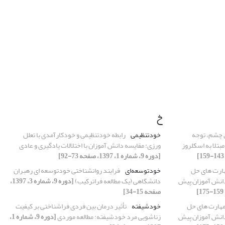
خ
ق چشم، توجه
خودتنظیمی
رابطه خودتنظیمی و خودکارآمدی با تعلل
مبتلا به اسکلروز
ورزی: مقایسه دانش آموزان با اختلالات یادگیری و عادی
[دوره 9، شماره 1، 1397، صفحه 73-92]
ارت های حل
خودتوسعه‌ای
فرایند روانشناختی خودتوسعه ای رهبران
دانش آموزان پیش
دانشگاهی (یک مطالعه فراترکیب)
[دوره 9، شماره 3، 1397،
صفحه 15-34]
هارت های حل
خودشیفته
تأثیر درمان بین فردی فراشناختی بر کیفیت
دانش آموزان پیش
زناشویی مرد خودشیفته: مطالعه موردی
[دوره 9، شماره 1،