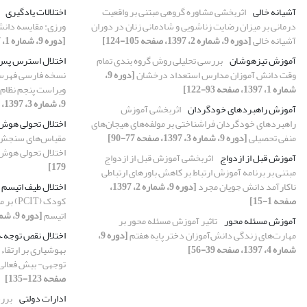
آشیانه خالی
اثربخشی مشاوره گروهی مبتنی بر واقعیت
اختلالات یادگیری
درمانی بر میزان رضایت زناشویی و شادمانی زنان در دوران
ورزی: مقایسه دانش 
آشیانه خالی
[دوره 9، شماره 2، 1397، صفحه 105-124]
[دوره 9، شماره 1، 1397، صفحه 73-92]
آموزش تیزهوشان
بررسی تحلیلی روش گروه بندی تمام
اختلال استرس پس 
وقت دانش آموزان مدارس استعداد درخشان
[دوره 9،
نسخه فارسی فهرست
شماره 1، 1397، صفحه 93-122]
ویراست پنجم نظام 
9، شماره 3، 1397، صفحه 131-142]
آموزش راهبردهای خودگردان
اثربخشی آموزش
راهبردهای خودگردان فراشناختی بر مولفه‌های هیجان‌های
اختلال تحولی هوش
منفی تحصیلی
[دوره 9، شماره 3، 1397، صفحه 77-90]
مقیاس‌های سنجش ه
اختلال تحولی هوش
آموزش قبل از ازدواج
اثربخشی آموزش قبل از ازدواج
179]
مبتنی بر برنامه آموزش ارتباط بر کاهش باورهای ارتباطی
ناکارآمد دانش جویان مجرد
[دوره 9، شماره 2، 1397،
اختلال طیف اتیسم
صفحه 1-15]
کودک (
اتیسم
[دوره 9، شماره 4، 1397، صفحه 91-116]
آموزش مسئله محور
تاثیر آموزش مسئله محور بر
مهارت‌های زندگی دانش‌آموزان دختر پایه هفتم
[دوره 9،
اختلال نقص توجه –
شماره 4، 1397، صفحه 39-56]
بهوشیاری بر ارتقاء
توجهی- بیش فعالی (ADHD
صفحه 123-135]
ادارات دولتی
بررس