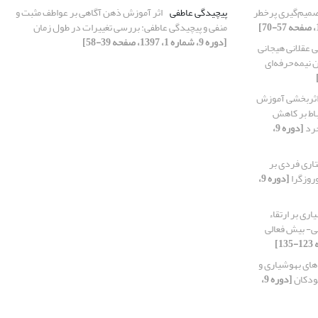
تصمیم‌گیری پرخطر
پیچیدگی عاطفی
اثر آموزش ذهن آگاهی بر عواطف مثبت و
منفی و پیچیدگی عاطفی: بررسی تغییرات در طول زمان
[دوره 9، شماره 1، 1397، صفحه 39-58]
 عقلانی هیجانی
 نیمه‌حرفه‌ای
ثربخشی آموزش
باط بر کاهش
جرد
[دوره 9،
اری فردی بر
وروزگرا
[دوره 9،
ی بر ارتقاء
ی- بیش فعالی
های بهوشیاری و
کودکان
[دوره 9،