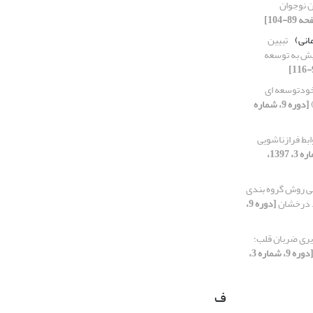
ن نوجوان
انی)
تبیین
یش به توسعه
خودتوسعه ای
[دوره 9، شماره
ابط فرازناشویی
[دوره 9، شماره 3، 1397،
ی روش گروه بندی
د درخشان
[دوره 9،
ذیری ضربان قلب؛
[دوره 9، شماره 3،
ف