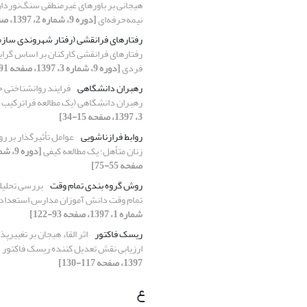
هیجانی بر باورهای غیرمنطقی سنگ‌نوردا
نیمه‌حرفه‌ای
[دوره 9، شماره 2، 1397، صفحه 89-104]
رفتارهای فرانقشی (رفتار شهروندی سازم
رفتارهای فرانقشی کارکنان بر اساس گرا
فردی
[دوره 9، شماره 3، 1397، صفحه 91-116]
رهبران دانشگاهی
فرایند روانشناختی 
رهبران دانشگاهی (یک مطالعه فراترکیب)
3، 1397، صفحه 15-34]
روابط فرازناشویی
عوامل تأثیرگذار بر رو
زنان متأهل؛ یک مطالعه کیفی
صفحه 55-75]
روش گروه بندی تمام وقت
بررسی تحلیل
تمام وقت دانش آموزان مدارس استعدا
شماره 1، 1397، صفحه 93-122]
ریسک فاکتور
اثر القاء هیجان بر تغییرپ
ارزیابی نقش تعدیل کننده ریسک فاکتور
1397، صفحه 117-130]
ع