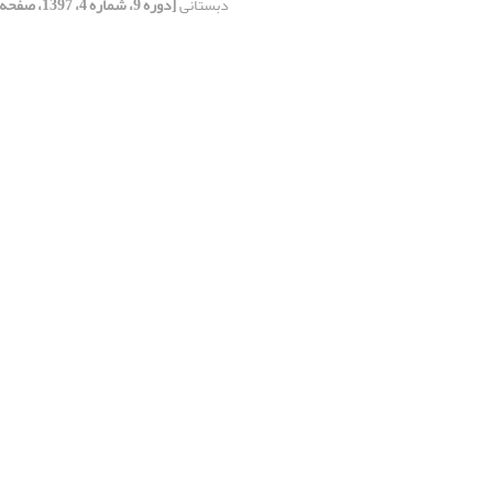
دبستانی
[دوره 9، شماره 4، 1397، صفحه 159-175]