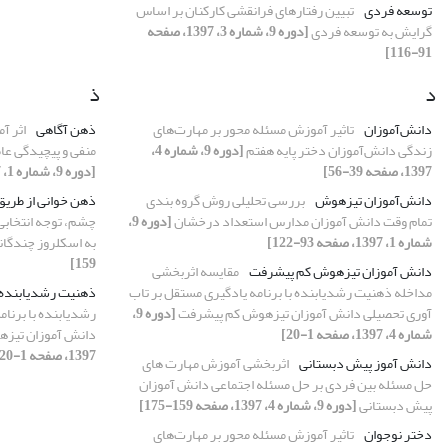
توسعه فردی
تبیین رفتارهای فرانقشی کارکنان بر اساس
گرایش به توسعه فردی
[دوره 9، شماره 3، 1397، صفحه
91-116]
د
ذ
دانش‌آموزان
تاثیر آموزش مسئله محور بر مهارت‌های
ذهن آگاهی
اثر آ
زندگی دانش‌آموزان دختر پایه هفتم
[دوره 9، شماره 4،
منفی و پیچیدگی عا
1397، صفحه 39-56]
[دوره 9، شماره 1، 1397، صفحه 39-58]
دانش‌آموزان تیزهوش
بررسی تحلیلی روش گروه بندی
ذهن خوانی از طری
تمام وقت دانش آموزان مدارس استعداد درخشان
[دوره 9،
چشم، توجه انتخابی و
شماره 1، 1397، صفحه 93-122]
به اسکلروز چندگان
159]
دانش آموزان تیزهوش کم پیشرفت
مقایسه اثربخشی
مداخله ذهنیت رشدیابنده با برنامه یادگیری مستقل بر تاب
ذهنیت رشدیابنده
آوری تحصیلی دانش آموزان تیزهوش کم پیشرفت
[دوره 9،
رشدیابنده با برنا
شماره 4، 1397، صفحه 1-20]
دانش آموزان تیز
1397، صفحه 1-20]
دانش آموز پیش دبستانی
اثربخشی آموزش مهارت های
حل مسئله بین فردی بر حل مسئله اجتماعی دانش آموزان
پیش دبستانی
[دوره 9، شماره 4، 1397، صفحه 159-175]
دختر نوجوان
تاثیر آموزش مسئله محور بر مهارت‌های