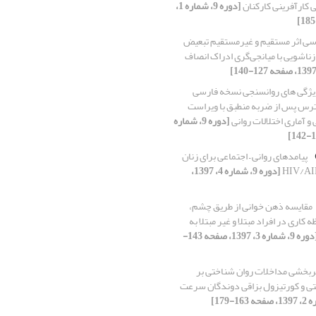
کارآفرینی کارکنان
[دوره 9، شماره 1،
سی اثر مستقیم و غیرمستقیم تبعیض
ناشویی با میانجی‌گری ادراک انصاف
ژگی های روانسنجی نسخه فارسی
رس پس از ضربه‌ منطبق با ویراست
 آماری اختلالات روانی
[دوره 9، شماره
پیامدهای روانی – اجتماعی برای زنان
[دوره 9، شماره 4، 1397،
مقایسه ذهن خوانی از طریق چشم،
 کاری در افراد مبتلا و غیر مبتلا به
[دوره 9، شماره 3، 1397، صفحه 143-
ربخشی مداخلات روان شناختی بر
تی و کورتیزول بزاقی دوندگان سرعت