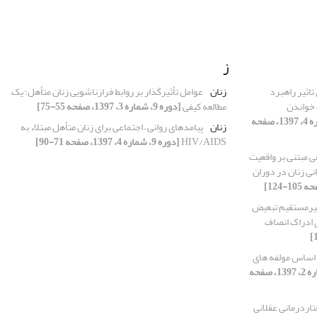
ز
اثیر راهبرد
زنان
عوامل تأثیرگذار بر روابط فرازناشویی زنان متأهل؛ یک
 خواندن
مطالعه کیفی
[دوره 9، شماره 3، 1397، صفحه 55-75]
[دوره 9، شماره 4، 1397، صفحه
زنان
پیامدهای روانی – اجتماعی برای زنان متأهل مبتلاء به
HIV/AIDS
[دوره 9، شماره 4، 1397، صفحه 71-90]
 مبتنی بر واقعیت
نی زنان در دوران
غیرمستقیم تبعیض
 ادراک انصاف
 اساس مولفه های
[دوره 9، شماره 2، 1397، صفحه
اردرمانی عقلانی