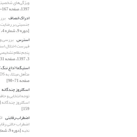
ویژگی‌های شخصیتی 
1397، صفحه 167-185]
ادراک انصاف
برر
جنسیتی بر رضایت ز
[دوره 9، شماره 4، 1397، صفحه 127-140]
استرس
بررسی وی
فهرست اختلال است
پنجم نظام تشخیصی و
3، 1397، صفحه 131-142]
استیگما (داغ ننگ)
متأهل مبتلاء به HIV/AIDS
صفحه 71-90]
اسکلروز چندگانه
توجه انتخابی و حافظه
اسکلروز چندگانه
159]
اضطراب رقابتی
اث
اضطراب حالتی رقاب
نخبه
[دوره 9، شماره 2، 1397، صفحه 163-179]