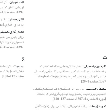
القاء هیجان
اثر ال
ارزیابی نقش تعدیل
1397، صفحه 117-130]
القای هیجان
تاثیر
بازداری رفتاری
[دوره 9، شماره 4،
اهمال‌کاری‌تحصیلی
روان با بررسی نقش
‌تحصیلی و خودناتوا
1397، صفحه 35-54]
ت
ج
تاب آوری تحصیلی
مقایسه اثربخشی مداخله ذهنیت
جنسیت
اثر القاء
رشدیابنده با برنامه یادگیری مستقل بر تاب آوری تحصیلی
نقش تعدیل کننده 
دانش آموزان تیزهوش کم پیشرفت
[دوره 9، شماره 4،
صفحه 117-130]
1397، صفحه 1-20]
تبعیض جنسیتی
بررسی اثر مستقیم و غیرمستقیم تبعیض
جنسیتی بر رضایت زناشویی با میانجی‌گری ادراک انصاف
[دوره 9، شماره 4، 1397، صفحه 127-140]
تجربه زیسته
پیامدهای روانی – اجتماعی برای زنان متأهل