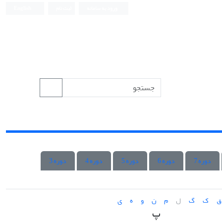
ورود به سامانه
ثبت نام
English
دوره 7
دوره 6
دوره 5
دوره 4
دوره 3
ق
ک
گ
ل
م
ن
و
ه
ی
پ