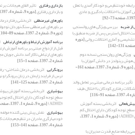
رابطه خودتنظیمی و خودکارآمدی با تعلل
بازداری رفتاری
تاثیر القای هیجانات بر 
آموزان با اختلالات یادگیری و عادی
و بازداری رفتاری
[دوره 9، شماره 4، 1397، صفحه 57-70]
باورهای غیرمنطقی
اثربخشی رفتاردرمانی
از ضربه
بررسی ویژگی های روانسنجی
بر باورهای غیرمنطقی سنگ‌نوردان نوجوان
 اختلال استرس پس از ضربه‌ منطبق با
[دوره 9، شماره 2، 1397، صفحه 89-104]
تشخیصی و آماری اختلالات روانی
[دوره
برنامه آموزش ارتباط و باورهای ارتباطی
ا
قبل از ازدواج مبتنی بر برنامه آموزش ارت
ویژگی‌های روان‌سنجی نسخه دوم
باورهای ارتباطی ناکارآمد دانش جویان م
وش رینولدز در دانش آموزان با
شماره 2، 1397، صفحه 1-15]
[دوره 9، شماره 3، 1397، صفحه 161-
برونگرایی
اثربخشی درمان شناختی- رفت
ترس از فرایند زایمان در زنان برونگرا و ن
تأثیر برنامه درمانی مبتنی بر تعامل والد
شماره 2، 1397، صفحه 125-141]
PCIT) بر مشکلات رفتاری کودکان با اختلال طیف
بهوشیاری
اثربخشی بسته آموزش بهوشیار
سطح توجه کودکان دارای اختلال کم توجه
بیش‌فعالی
اثربخشی بسته آموزش
(ADHD)
[دوره 9، شماره 1، 1397، صفحه 123-135]
 سطح توجه کودکان دارای اختلال کم
بهوشیاری
نقش پیش بینی کننده مولفه 
)
[دوره 9، شماره 1، 1397،
خودمهارگری مادران در تنظیم هیجانات 
شماره 4، 1397، صفحه 141-153]
ی رابطه منابع قدرت مدیران با