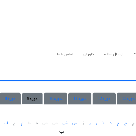
ارسال مقاله
داوران
تماس با ما
دوره 13
دوره 12
دوره 11
دوره 10
دوره 9
دوره 8
چ
ح
خ
د
ذ
ر
ز
ژ
س
ش
ص
ض
ط
ظ
ع
غ
ف
ب