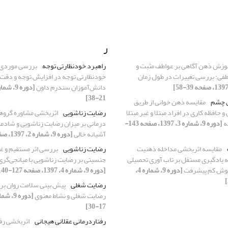
ر
موزش ذهن آگاهی بر عواطف مثبت و
راهبرد خودنظارتی توجه‌
بررسی موردی ت
طفی: بررسی تغییرات در طول زمان
خودنظارتی توجه در افزایش توجه و دقت
دانش‌آموزان سندرم داون
21-38]
ق چشم
مقایسه ذهن خوانی از طریق
 حافظه کاری در افراد مبتلا و غیر مبتلا
رضایت زناشویی
اثربخشی مشاوره گروهی
ه
[دوره 9، شماره 3، 1397، صفحه 143-
درمانی بر میزان رضایت زناشویی و شادما
آشیانه خالی
[دوره 9، شماره 2، 1397، صفحه 105-124]
مقایسه اثربخشی مداخله ذهنیت
رضایت زناشویی
بررسی اثر مستقیم و 
مه یادگیری مستقل بر تاب آوری تحصیلی
جنسیتی بر رضایت زناشویی با میانجی‌گری
هوش کم پیشرفت
[دوره 9، شماره 4،
[دوره 9، شماره 4، 1397، صفحه 127-140]
رضایت شغلی
پیش بینی سلامت روان بر
رضایت شغلی و نشاط معنوی
17-30]
رفتاردرمانی عقلانی هیجانی
اثربخشی رفت