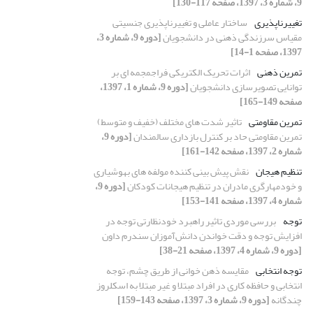
9، شماره 3، 1397، صفحه 117-130]
تغییرناپذیری
ساختار عاملی و تغییرناپذیری جنسیتی
مقیاس سرزندگی ذهنی در دانشجویان
[دوره 9، شماره 3،
1397، صفحه 1-14]
تمرین ذهنی
اثرات تحریک الکتریکی فراجمجمه ای بر
توانایی تصویرسازی دانشجویان
[دوره 9، شماره 1، 1397،
صفحه 149-165]
تمرین مقاومتی
تاثیر شدت های مختلف (خفیف و متوسط)
تمرین مقاومتی حاد بر کنترل بازداری سالمندان
[دوره 9،
شماره 2، 1397، صفحه 142-161]
تنظیم هیجان
نقش پیش بینی کننده مولفه های بهوشیاری
و خودمهارگری مادران در تنظیم هیجانات کودکان
[دوره 9،
شماره 4، 1397، صفحه 141-153]
توجه
بررسی موردی تاثیر راهبرد خودنظارتی توجه در
افزایش توجه و دقت خواندن دانش‌آموزان سندرم داون
[دوره 9، شماره 4، 1397، صفحه 21-38]
توجه انتخابی
مقایسه ذهن خوانی از طریق چشم، توجه
انتخابی و حافظه کاری در افراد مبتلا و غیر مبتلا به اسکلروز
چندگانه
[دوره 9، شماره 3، 1397، صفحه 143-159]